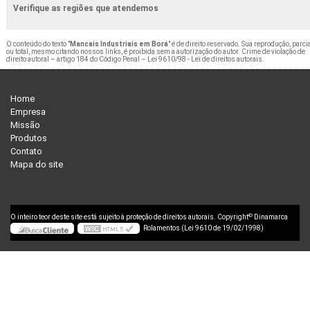
Verifique as regiões que atendemos
O conteúdo do texto "
Mancais Industriais em Borá
" é de direito reservado. Sua reprodução, parci
ou total, mesmo citando nossos links, é proibida sem a autorização do autor. Crime de violação de
direito autoral – artigo 184 do Código Penal –
Lei 9610/98 - Lei de direitos autorais
.
Home
Empresa
Missão
Produtos
Contato
Mapa do site
©
O inteiro teor deste site está sujeito à proteção de direitos autorais. Copyright
Dinamarca
Rolamentos (Lei 9610 de 19/02/1998)