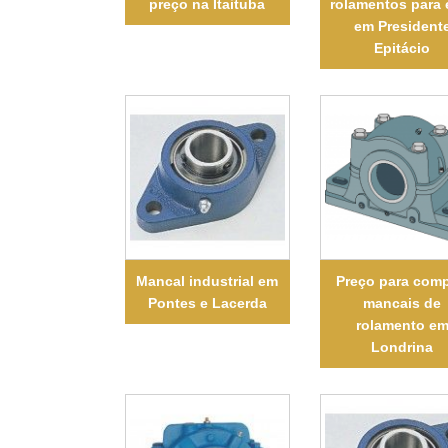
preço na Itaituba
rolamentos para 
em President
Epitácio
Mancal industrial em
Preço para comp
Pontes e Lacerda
mancais de
rolamento e
Londrina