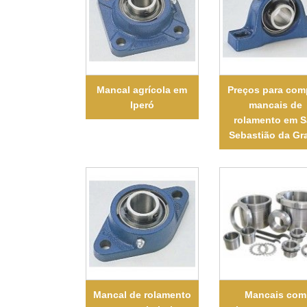
Mancal agrícola em
Preços para com
Iperó
mancais de
rolamento em 
Sebastião da G
Mancal de rolamento
Mancais com