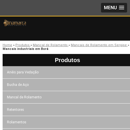
MENU
Home
»
Produtos
»
Mancal de Rolamento
»
Mancais de Rolamento em Sergipe
»
Mancais industriais em Borá
Produtos
Anéis para Vedação
Bucha de Aço
Mancal de Rolamento
Retentores
Rolamentos