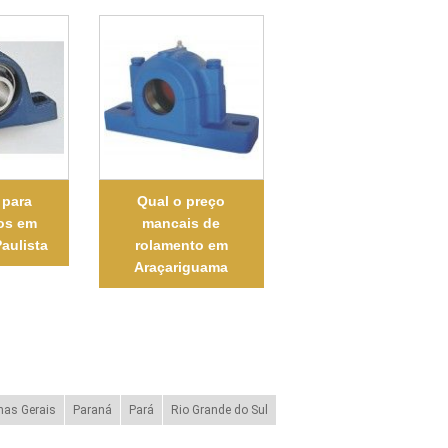
 para
Qual o preço
os em
mancais de
aulista
rolamento em
Araçariguama
nas Gerais
Paraná
Pará
Rio Grande do Sul