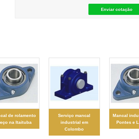
Enviar cotação
cal de rolamento
Serviço mancal
Mancal indu
eço na Itaituba
industrial em
Pontes e 
Colombo