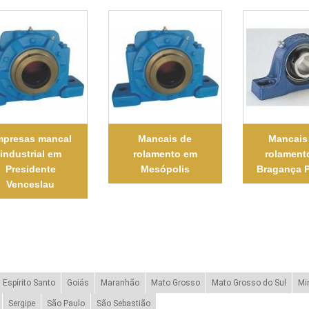
mpresas mancal
Mancais de
Mancais
industrial em
rolamento em
rolament
Presidente
Mesópolis
Bragança P
Venceslau
Espírito Santo
Goiás
Maranhão
Mato Grosso
Mato Grosso do Sul
Mi
Sergipe
São Paulo
São Sebastião