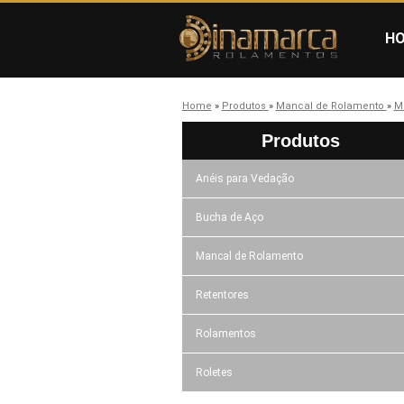
H
Home
»
Produtos
»
Mancal de Rolamento
»
M
Produtos
Anéis para Vedação
Bucha de Aço
Mancal de Rolamento
Retentores
Rolamentos
Roletes