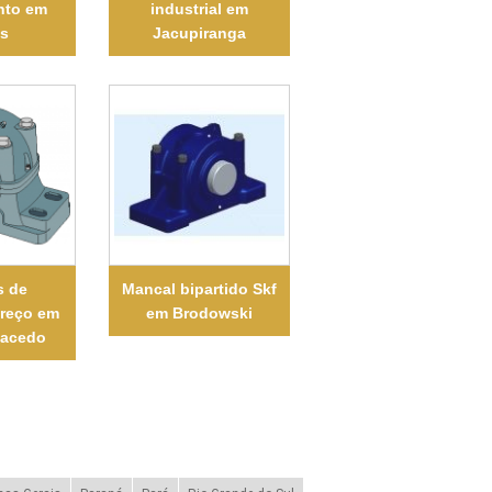
nto em
industrial em
as
Jacupiranga
s de
Mancal bipartido Skf
preço em
em Brodowski
Macedo