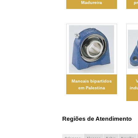
Madureira
pr
Mancais bipartidos
V
em Palestina
indu
Regiões de Atendimento