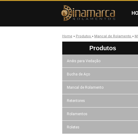
H
Home
»
Produtos
»
Mancal de Rolamento
»
M
Produtos
Anéis para Vedação
Bucha de Aço
Mancal de Rolamento
Retentores
Rolamentos
Roletes