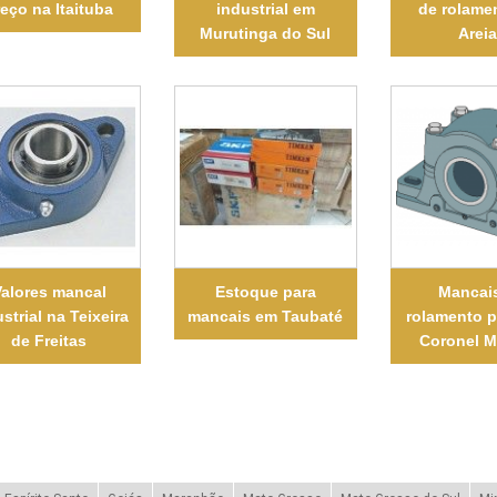
eço na Itaituba
industrial em
de rolame
Murutinga do Sul
Arei
alores mancal
Estoque para
Mancai
strial na Teixeira
mancais em Taubaté
rolamento 
de Freitas
Coronel 