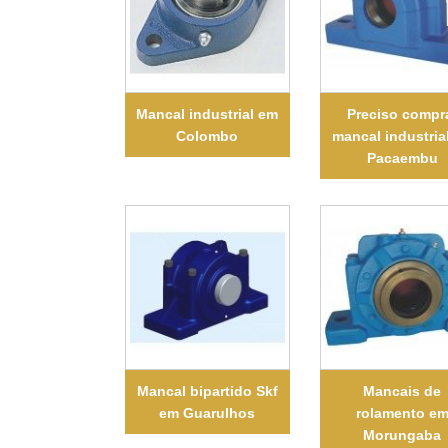
Mancal industrial em
Preciso compr
Colombo
mancal industria
Pacaembu
Mancal bipartido Skf
Mancais de
em Guarulhos
rolamento e
Morungaba