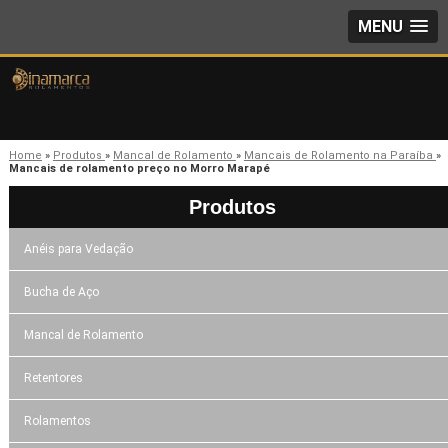
MENU
Home
»
Produtos
»
Mancal de Rolamento
»
Mancais de Rolamento na Paraíba
»
Mancais de rolamento preço no Morro Marapé
Produtos
Anéis para Vedação
Bucha de Aço
Mancal de Rolamento
Retentores
Rolamentos