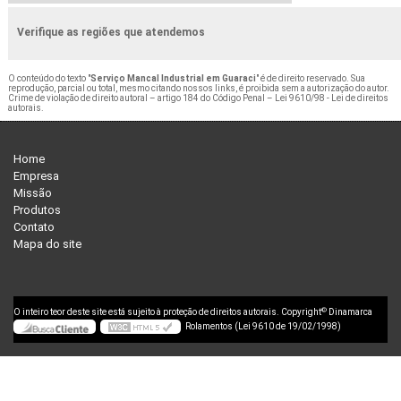
Verifique as regiões que atendemos
O conteúdo do texto "
Serviço Mancal Industrial em Guaraci
" é de direito reservado. Sua
reprodução, parcial ou total, mesmo citando nossos links, é proibida sem a autorização do autor.
Crime de violação de direito autoral – artigo 184 do Código Penal –
Lei 9610/98 - Lei de direitos
autorais
.
Home
Empresa
Missão
Produtos
Contato
Mapa do site
©
O inteiro teor deste site está sujeito à proteção de direitos autorais. Copyright
Dinamarca
Rolamentos (Lei 9610 de 19/02/1998)