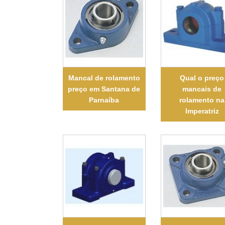
Mancal de rolamento
Qual o preço
preço em Santana de
mancais de
Parnaíba
rolamento na
Imperatriz