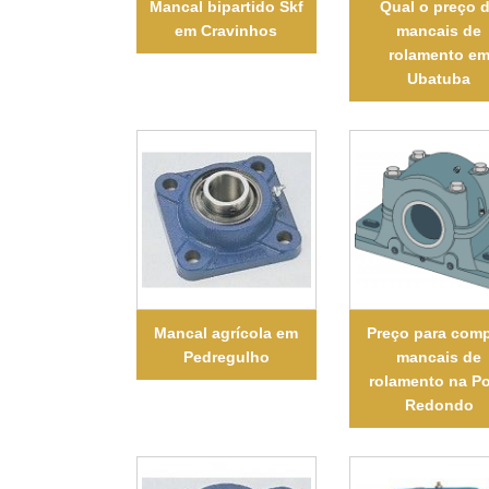
Mancal bipartido Skf
Qual o preço 
em Cravinhos
mancais de
rolamento e
Ubatuba
Mancal agrícola em
Preço para comp
Pedregulho
mancais de
rolamento na P
Redondo