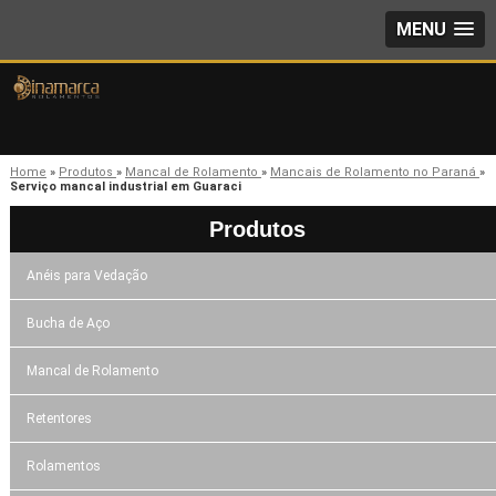
MENU
Home
»
Produtos
»
Mancal de Rolamento
»
Mancais de Rolamento no Paraná
»
Serviço mancal industrial em Guaraci
Produtos
Anéis para Vedação
Bucha de Aço
Mancal de Rolamento
Retentores
Rolamentos