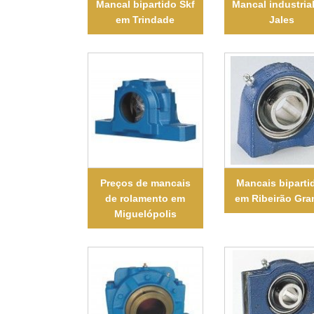
Mancal bipartido Skf
Mancal industria
em Trindade
Jales
Preços de mancais
Mancais biparti
de rolamento em
em Ribeirão Gra
Miguelópolis