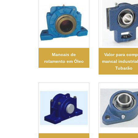
Mancais de
Valor para comp
rolamento em Óleo
mancal industria
Tubarão