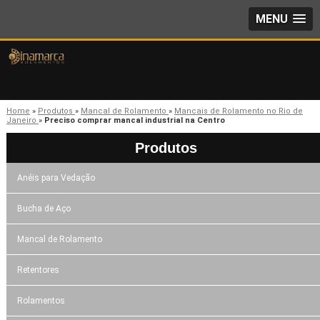
MENU
Home
»
Produtos
»
Mancal de Rolamento
»
Mancais de Rolamento no Rio de
Janeiro
»
Preciso comprar mancal industrial na Centro
Produtos
Anéis para Vedação
Bucha de Aço
Mancal de Rolamento
Retentores
Rolamentos