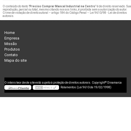
O conteúdo do texto "
Preciso Comprar Mancal Industrial na Centro
" é de direito reservado. Sua
reprodução, parcial ou total, mesmo citando nossos links, é proibida sem a autorização do autor.
Crime de violação de direito autoral – artigo 184 do Código Penal –
Lei 9610/98 - Lei de direitos
autorais
.
Home
Empresa
Missão
Produtos
Contato
Mapa do site
©
O inteiro teor deste site está sujeito à proteção de direitos autorais. Copyright
Dinamarca
Rolamentos (Lei 9610 de 19/02/1998)