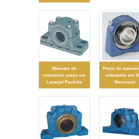
Mancais de
Preço de mancai
rolamento preço em
rolamento em 
Laranjal Paulista
Mennucci