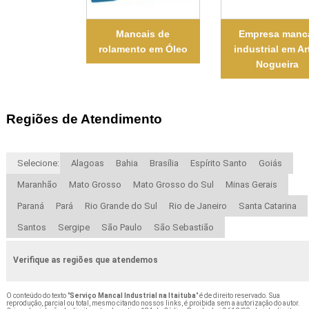
Mancais de
Empresa manc
rolamento em Óleo
industrial em Ar
Nogueira
Regiões de Atendimento
Selecione:
Alagoas
Bahia
Brasília
Espírito Santo
Goiás
Maranhão
Mato Grosso
Mato Grosso do Sul
Minas Gerais
Paraná
Pará
Rio Grande do Sul
Rio de Janeiro
Santa Catarina
Santos
Sergipe
São Paulo
São Sebastião
Verifique as regiões que atendemos
O conteúdo do texto "
Serviço Mancal Industrial na Itaituba
" é de direito reservado. Sua
reprodução, parcial ou total, mesmo citando nossos links, é proibida sem a autorização do autor.