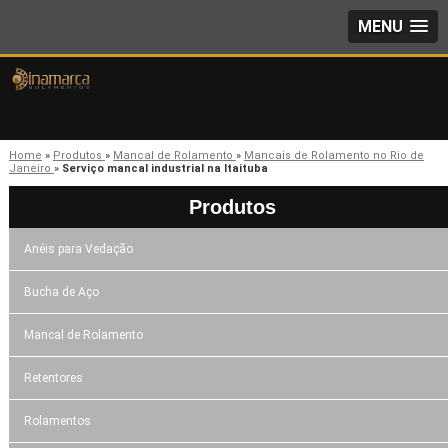
MENU
Home
»
Produtos
»
Mancal de Rolamento
»
Mancais de Rolamento no Rio de
Janeiro
»
Serviço mancal industrial na Itaituba
Produtos
Anéis para Vedação
Bucha de Aço
Mancal de Rolamento
Retentores
Rolamentos