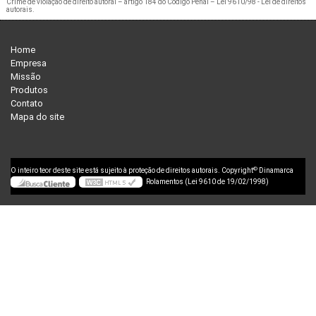
Crime de violação de direito autoral – artigo 184 do Código Penal –
Lei 9610/98 - Lei de direitos
autorais
.
Home
Empresa
Missão
Produtos
Contato
Mapa do site
©
O inteiro teor deste site está sujeito à proteção de direitos autorais. Copyright
Dinamarca
Rolamentos (Lei 9610 de 19/02/1998)