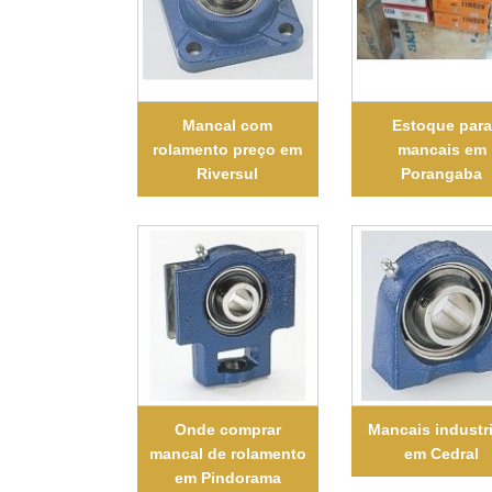
Mancal com
Estoque para
rolamento preço em
mancais em
Riversul
Porangaba
Onde comprar
Mancais industr
mancal de rolamento
em Cedral
em Pindorama