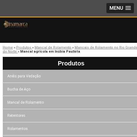
MENU
Home
»
Produtos
»
Mancal de Rolamento
»
Mancais de Rolamento no Rio Grand
do Norte
»
Mancal agrícola em Inúbia Paulista
Produtos
Anéis para Vedação
Bucha de Aço
Mancal de Rolamento
Retentores
Rolamentos