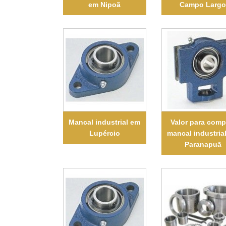
em Nipoã
Campo Larg
Mancal industrial em
Valor para comp
Lupércio
mancal industria
Paranapuã