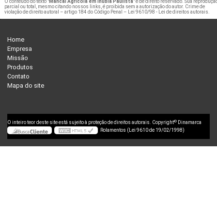
O conteúdo do texto "
Mancal Agrícola em Inúbia Paulista
" é de direito reservado. Sua reprodução
parcial ou total, mesmo citando nossos links, é proibida sem a autorização do autor. Crime de
violação de direito autoral – artigo 184 do Código Penal –
Lei 9610/98 - Lei de direitos autorais
.
Home
Empresa
Missão
Produtos
Contato
Mapa do site
©
O inteiro teor deste site está sujeito à proteção de direitos autorais. Copyright
Dinamarca
Rolamentos (Lei 9610 de 19/02/1998)