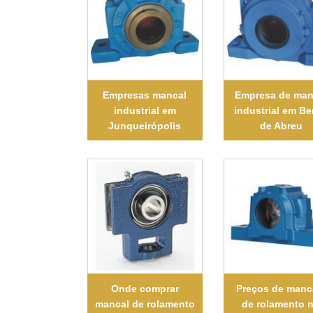
Empresas mancal
Empresa de man
industrial em
industrial em B
Junqueirópolis
de Abreu
Onde comprar
Preços de manc
mancal de rolamento
de rolamento 