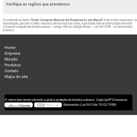
Verifique as regiões que atendemos
O conteúdo do texto "
Onde Comprar Mancal de Rolamento em Nipoã
" é de direito reservado. S
reprodução, parcial ou total, mesmo citando nossos links, é proibida sem a autorização do autor.
Crime de violação de direito autoral – artigo 184 do Código Penal –
Lei 9610/98 - Lei de direitos
autorais
.
Home
Empresa
Missão
Produtos
Contato
Mapa do site
©
O inteiro teor deste site está sujeito à proteção de direitos autorais. Copyright
Dinamarca
Rolamentos (Lei 9610 de 19/02/1998)