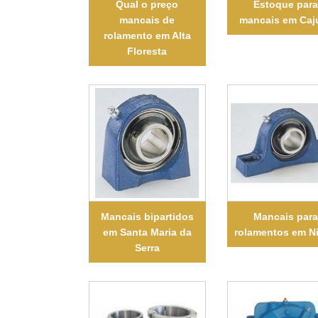
Qual o preço
Estoque para
mancais de
mancais em Caj
rolamento em Alta
Floresta
Mancais bipartidos
Mancais para
em Santa Maria da
rolamentos em N
Serra