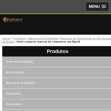
MENU
Home
»
Produtos
»
Mancal de Rolamento
»
Mancais de Rolamento no Rio Grand
do Norte
»
Onde comprar mancal de rolamento em Nipoã
Produtos
Anéis para Vedação
Bucha de Aço
Mancal de Rolamento
Retentores
Rolamentos