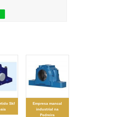
rtido Skf
Empresa mancal
baia
industrial na
Pedreira