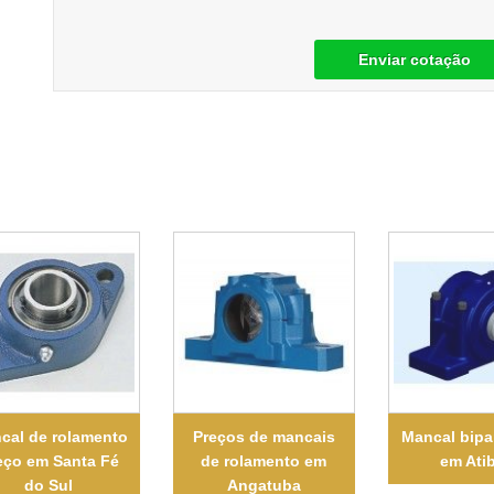
Enviar cotação
cal de rolamento
Preços de mancais
Mancal bipa
eço em Santa Fé
de rolamento em
em Ati
do Sul
Angatuba