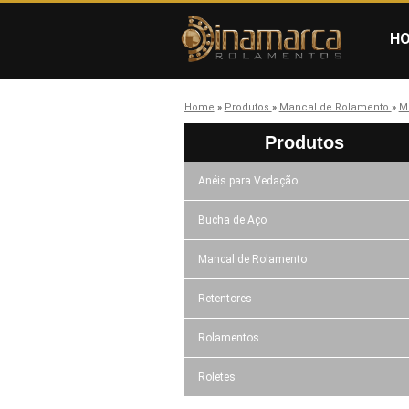
H
Home
»
Produtos
»
Mancal de Rolamento
»
M
Produtos
Anéis para Vedação
Bucha de Aço
Mancal de Rolamento
Retentores
Rolamentos
Roletes