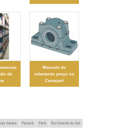
 mancais
Mancais de
oão de
rolamento preço na
ma
Camaçari
nas Gerais
Paraná
Pará
Rio Grande do Sul