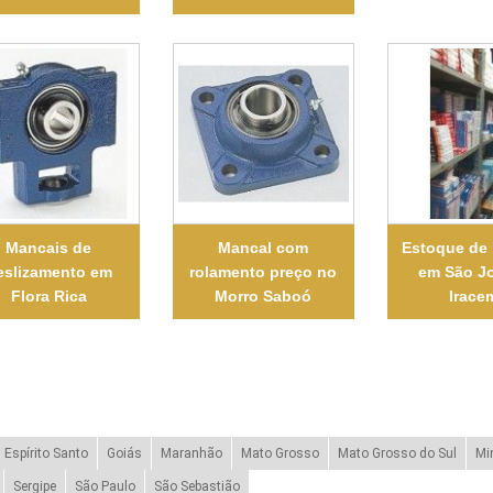
Mancais de
Mancal com
Estoque de
eslizamento em
rolamento preço no
em São J
Flora Rica
Morro Saboó
Irace
Espírito Santo
Goiás
Maranhão
Mato Grosso
Mato Grosso do Sul
Mi
Sergipe
São Paulo
São Sebastião