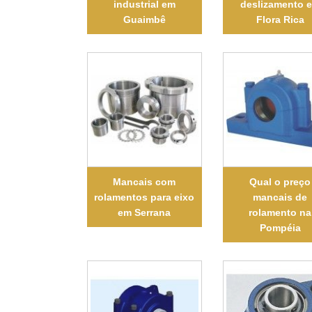
industrial em
deslizamento 
Guaimbê
Flora Rica
Mancais com
Qual o preço
rolamentos para eixo
mancais de
em Serrana
rolamento na
Pompéia