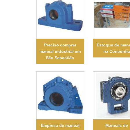
Preciso comprar
Estoque de man
mancal industrial em
na Concórdi
São Sebastião
Empresa de mancal
Mancais de