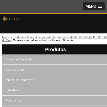
MENU
Home
»
Produtos
»
Mancal de Rolamento
»
Mancais de Rolamento no Rio Grand
do Sul
»
Valores mancal industrial na Delmiro Gouveia
Produtos
Anéis para Vedação
Bucha de Aço
Mancal de Rolamento
Retentores
Rolamentos