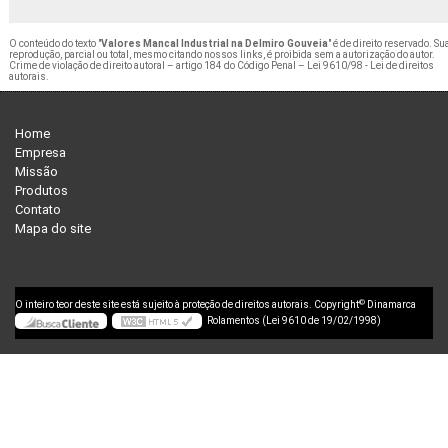
O conteúdo do texto "
Valores Mancal Industrial na Delmiro Gouveia
" é de direito reservado. Su
reprodução, parcial ou total, mesmo citando nossos links, é proibida sem a autorização do autor.
Crime de violação de direito autoral – artigo 184 do Código Penal –
Lei 9610/98 - Lei de direitos
autorais
.
Home
Empresa
Missão
Produtos
Contato
Mapa do site
©
O inteiro teor deste site está sujeito à proteção de direitos autorais. Copyright
Dinamarca
Rolamentos (Lei 9610 de 19/02/1998)