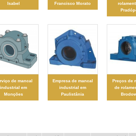
Isabel
Francisco Morato
rolamen
Pradóp
rviço de mancal
Empresa de mancal
Preços de 
industrial em
industrial em
de rolame
Monções
Paulistânia
Brodow