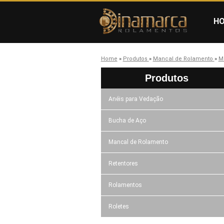
H
Home
»
Produtos
»
Mancal de Rolamento
»
M
Produtos
Anéis para Vedação
Bucha de Aço
Mancal de Rolamento
Retentores
Rolamentos
Roletes