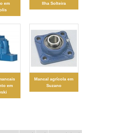
to em
Ilha Solteira
olis
mancais
Mancal agrícola em
nto em
Suzano
ski