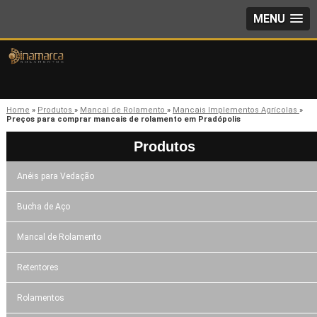
MENU
Home
»
Produtos
»
Mancal de Rolamento
»
Mancais Implementos Agrícolas
»
Preços para comprar mancais de rolamento em Pradópolis
Produtos
Anéis para Vedação
Bucha de Aço
Mancal de Rolamento
Retentores
Rolamentos