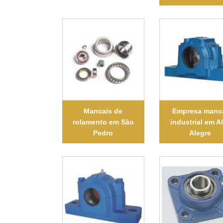
Mancais de
Empresa manc
rolamento em São
industrial em A
Pedro
Alegre