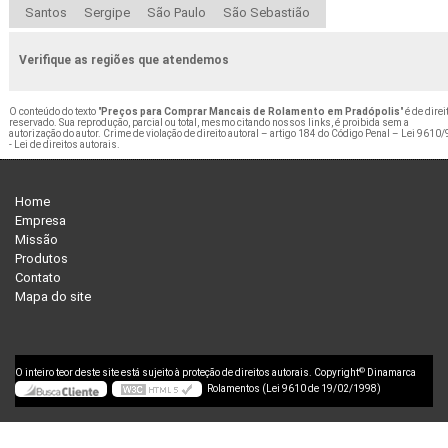
Santos
Sergipe
São Paulo
São Sebastião
Verifique as regiões que atendemos
O conteúdo do texto "
Preços para Comprar Mancais de Rolamento em Pradópolis
" é de direi
reservado. Sua reprodução, parcial ou total, mesmo citando nossos links, é proibida sem a
autorização do autor. Crime de violação de direito autoral – artigo 184 do Código Penal –
Lei 9610/
- Lei de direitos autorais
.
Home
Empresa
Missão
Produtos
Contato
Mapa do site
©
O inteiro teor deste site está sujeito à proteção de direitos autorais. Copyright
Dinamarca
Rolamentos (Lei 9610 de 19/02/1998)