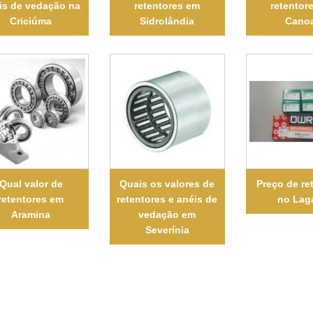
is de vedação na
retentores em
retentor
Criciúma
Sidrolândia
Cano
Qual valor de
Quais os valores de
Preço de re
retentores em
retentores e anéis de
no Lag
Aramina
vedação em
Severínia