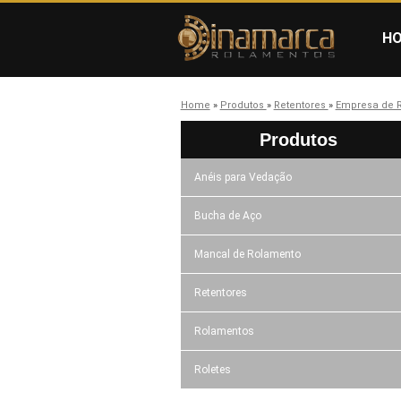
H
Home
»
Produtos
»
Retentores
»
Empresa de 
Produtos
Anéis para Vedação
Bucha de Aço
Mancal de Rolamento
Retentores
Rolamentos
Roletes