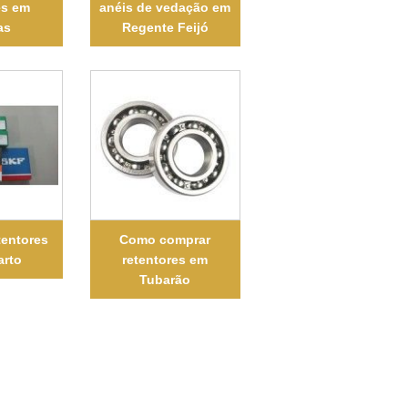
es em
anéis de vedação em
as
Regente Feijó
tentores
Como comprar
arto
retentores em
Tubarão