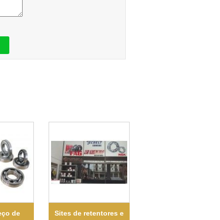
eço de
Sites de retentores e