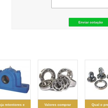
Enviar cotação
ja retentores e
Valores comprar
Qual o pr