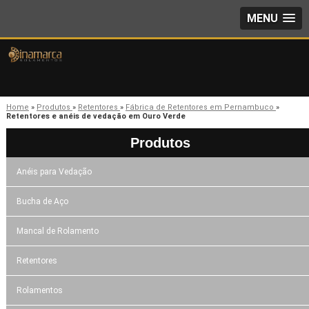
MENU
Home
»
Produtos
»
Retentores
»
Fábrica de Retentores em Pernambuco
»
Retentores e anéis de vedação em Ouro Verde
Produtos
Anéis para Vedação
Bucha de Aço
Mancal de Rolamento
Retentores
Rolamentos