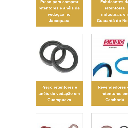
Preço para comprar
Fabricantes d
retentores e anéis de
retentores
vedação no
industriais e
Jabaquara
Guarantã do No
Preço retentores e
Revendedores 
anéis de vedação em
retentores e
Guarapuava
Camboriú