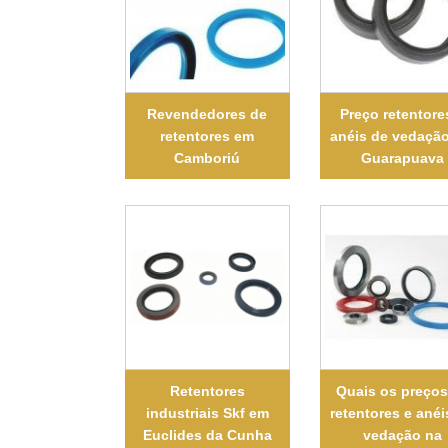
Revendedores de
Preço retentore
retentores em
anéis de vedaçã
Camboriú
Guarapuava
Retentores
Quais os preços
industriais Skf em
retentores e anéi
Euclides da Cunha
vedação na