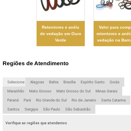
Retentores e anéis
Valor para comp
de vedação em Ouro
retentores e anéi
Verde
vedação na Bar
Regiões de Atendimento
Selecione:
Alagoas
Bahia
Brasília
Espírito Santo
Goiás
Maranhão
Mato Grosso
Mato Grosso do Sul
Minas Gerais
Paraná
Pará
Rio Grande do Sul
Rio de Janeiro
Santa Catarina
Santos
Sergipe
São Paulo
São Sebastião
Verifique as regiões que atendemos