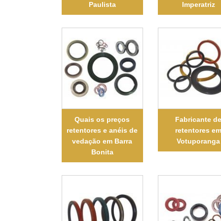
Paulista
Imperatriz
Quais os preços
Fabricante d
retentores e anéis de
retentores e
vedação em Barra
Votuporanga
Bonita