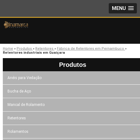
MENU
Home
»
Produtos
»
Retentores
»
Fábrica de Retentores em Pernambuco
»
Retentores industriais em Guaiçara
Produtos
Anéis para Vedação
Bucha de Aço
Mancal de Rolamento
Retentores
Rolamentos