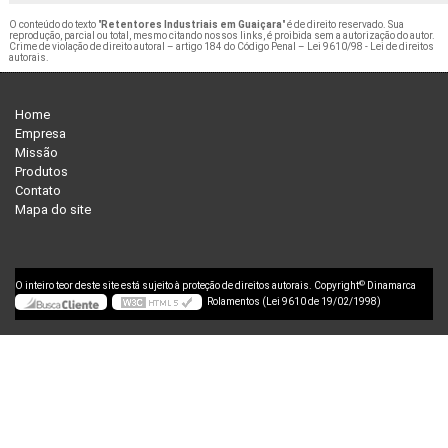
O conteúdo do texto "
Retentores Industriais em Guaiçara
" é de direito reservado. Sua
reprodução, parcial ou total, mesmo citando nossos links, é proibida sem a autorização do autor.
Crime de violação de direito autoral – artigo 184 do Código Penal –
Lei 9610/98 - Lei de direitos
autorais
.
Home
Empresa
Missão
Produtos
Contato
Mapa do site
©
O inteiro teor deste site está sujeito à proteção de direitos autorais. Copyright
Dinamarca
Rolamentos (Lei 9610 de 19/02/1998)