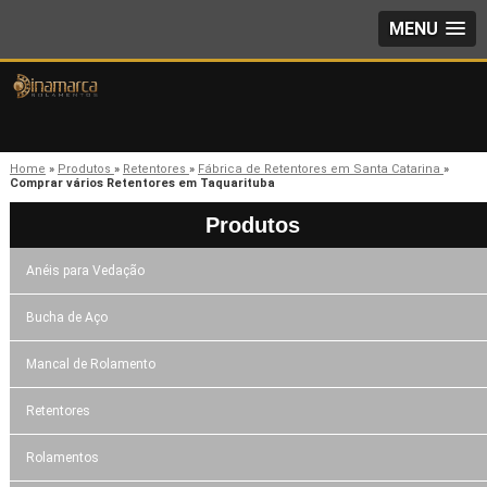
MENU
Home
»
Produtos
»
Retentores
»
Fábrica de Retentores em Santa Catarina
»
Comprar vários Retentores em Taquarituba
Produtos
Anéis para Vedação
Bucha de Aço
Mancal de Rolamento
Retentores
Rolamentos