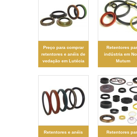
Preço para comprar
Retentores pa
retentores e anéis de
indústria em N
vedação em Lutécia
Mutum
Retentores e anéis
Retentores pa