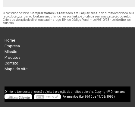
O conteúdo do texto "
Comprar Vários Retentores em Taquarituba
" é de direito reservado. Sua
reprodução, parcial ou total, mesmo citando nossos links, é proibida sem a autorização do autor.
Crime de violação de direito autoral – artigo 184 do Código Penal –
Lei 9610/98 - Lei de direitos
autorais
.
Home
Empresa
Missão
Produtos
Contato
Mapa do site
©
O inteiro teor deste site está sujeito à proteção de direitos autorais. Copyright
Dinamarca
Rolamentos (Lei 9610 de 19/02/1998)