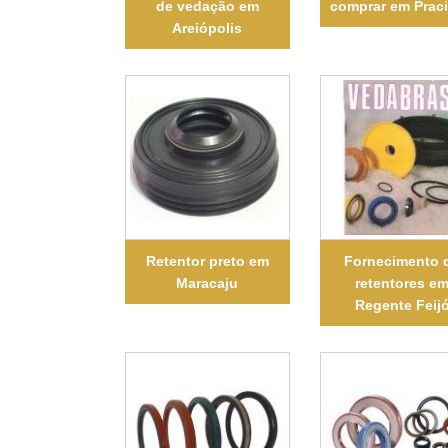
de vedação em
comprar em Prac
Areiópolis
Retentor preto em
Fornecimento 
Maracaju
retentores e
Regente Feij