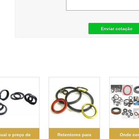
Enviar cotação
ual o preço de
Retentores para
Onde co