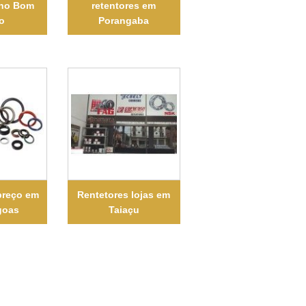
 no Bom
retentores em
o
Porangaba
preço em
Rentetores lojas em
goas
Taiaçu