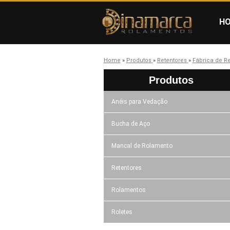
H
Home
»
Produtos
»
Retentores
»
Fábrica de R
Produtos
Anéis para Vedação
Bucha de Aço
Mancal de Rolamento
Retentores
Rolamentos
Roletes