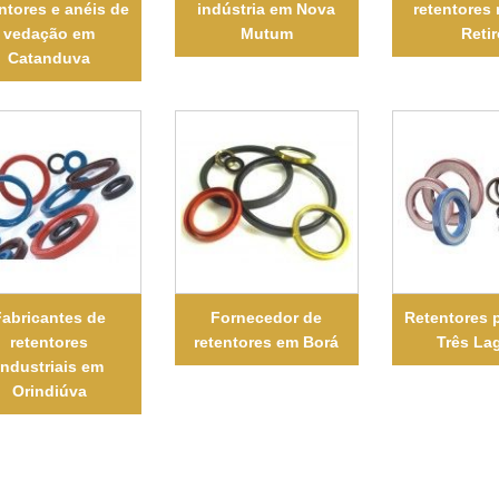
ntores e anéis de
indústria em Nova
retentores
vedação em
Mutum
Retir
Catanduva
Fabricantes de
Fornecedor de
Retentores 
retentores
retentores em Borá
Três La
industriais em
Orindiúva