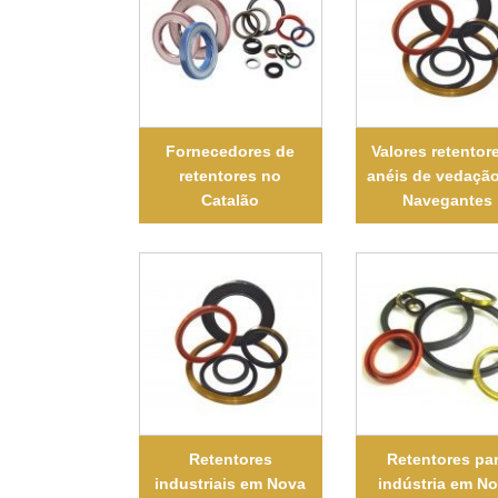
Fornecedores de
Valores retentor
retentores no
anéis de vedaçã
Catalão
Navegantes
Retentores
Retentores pa
industriais em Nova
indústria em N