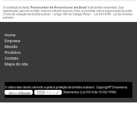
O conteúdo do texto "
Fornecedor de Retentores em Borá
" é de direito reservado. Sua
reprodução, parcial ou total, mesmo citando nossos links, é proibida sem a autorização do autor.
Crime de violação de direito autoral – artigo 184 do Código Penal –
Lei 9610/98 - Lei de direitos
autorais
.
Home
Empresa
Missão
Produtos
Contato
Mapa do site
©
O inteiro teor deste site está sujeito à proteção de direitos autorais. Copyright
Dinamarca
Rolamentos (Lei 9610 de 19/02/1998)