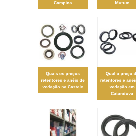
Campina
Mutum
Quais os preços
Qual o preço 
retentores e anéis de
retentores e anéi
vedação na Castelo
vedação em
Catanduva