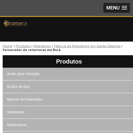
MENU
Home
»
Produtos
»
Retentores
»
Fábrica de Retentores em Santa Catarina
»
Fornecedor de retentores em Borá
Produtos
Anéis para Vedação
Bucha de Aço
Mancal de Rolamento
Retentores
Rolamentos