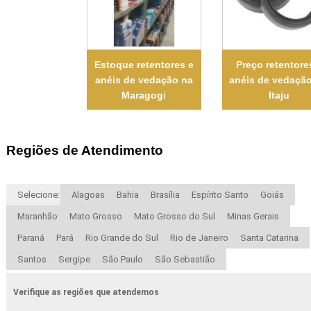
Estoque retentores e
Preço retentore
anéis de vedação na
anéis de vedaçã
Maragogi
Itaju
Regiões de Atendimento
Selecione:
Alagoas
Bahia
Brasília
Espírito Santo
Goiás
Maranhão
Mato Grosso
Mato Grosso do Sul
Minas Gerais
Paraná
Pará
Rio Grande do Sul
Rio de Janeiro
Santa Catarina
Santos
Sergipe
São Paulo
São Sebastião
Verifique as regiões que atendemos