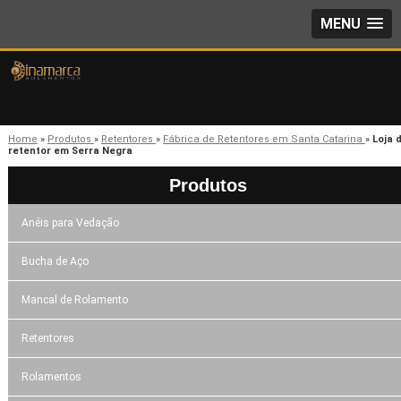
MENU
Home
»
Produtos
»
Retentores
»
Fábrica de Retentores em Santa Catarina
»
Loja 
retentor em Serra Negra
Produtos
Anéis para Vedação
Bucha de Aço
Mancal de Rolamento
Retentores
Rolamentos