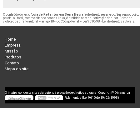
O conteúdo do texto "
Loja de Retentor em Serra Negra
" é de direito reservado. Sua reprodução,
parcial ou total, mesmo citando nossos links, é proibida sem a autorização do autor. Crime de
violação de direito autoral – artigo 184 do Código Penal –
Lei 9610/98 - Lei de direitos autorais
.
Home
Empresa
Missão
Produtos
Contato
Mapa do site
©
O inteiro teor deste site está sujeito à proteção de direitos autorais. Copyright
Dinamarca
Rolamentos (Lei 9610 de 19/02/1998)