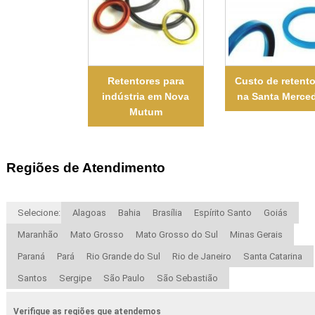
Retentores para
Custo de retent
indústria em Nova
na Santa Merce
Mutum
Regiões de Atendimento
Selecione:
Alagoas
Bahia
Brasília
Espírito Santo
Goiás
Maranhão
Mato Grosso
Mato Grosso do Sul
Minas Gerais
Paraná
Pará
Rio Grande do Sul
Rio de Janeiro
Santa Catarina
Santos
Sergipe
São Paulo
São Sebastião
Verifique as regiões que atendemos