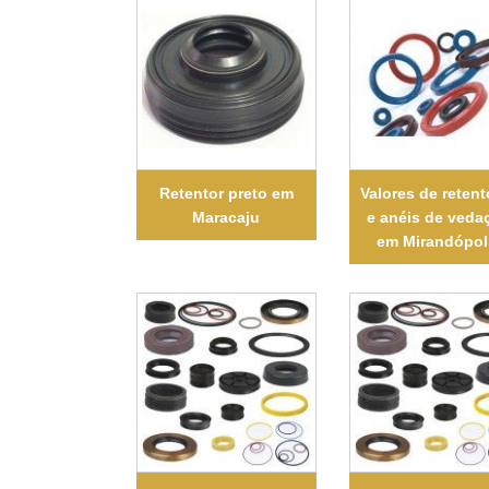
Retentor preto em
Valores de retent
Maracaju
e anéis de veda
em Mirandópol