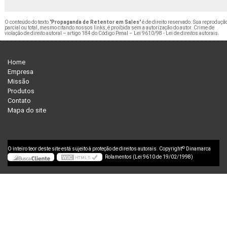
O conteúdo do texto "
Propaganda de Retentor em Sales
" é de direito reservado. Sua reprodução
parcial ou total, mesmo citando nossos links, é proibida sem a autorização do autor. Crime de
violação de direito autoral – artigo 184 do Código Penal –
Lei 9610/98 - Lei de direitos autorais
.
Home
Empresa
Missão
Produtos
Contato
Mapa do site
©
O inteiro teor deste site está sujeito à proteção de direitos autorais. Copyright
Dinamarca
Rolamentos (Lei 9610 de 19/02/1998)