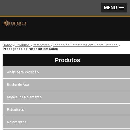
MENU
Home
»
Produtos
»
Retentores
»
Fábrica de Retentores em Santa Catarina
»
Propaganda de retentor em Sales
Produtos
Anéis para Vedação
Bucha de Aço
Mancal de Rolamento
Retentores
Rolamentos