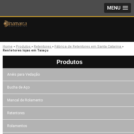
MENU
Home
»
Produtos
»
Retentores
»
Fábrica de Retentores em Santa Catarina
»
Rentetores lojas em Taiaçu
Produtos
Anéis para Vedação
Bucha de Aço
Mancal de Rolamento
Retentores
Rolamentos