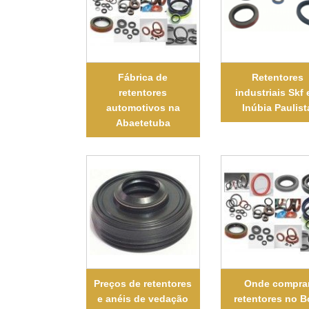
Fábrica de
Retentores
retentores
industriais Skf
automotivos na
Inúbia Paulist
Abaetetuba
Preços de retentores
Onde compra
e anéis de vedação
retentores no 