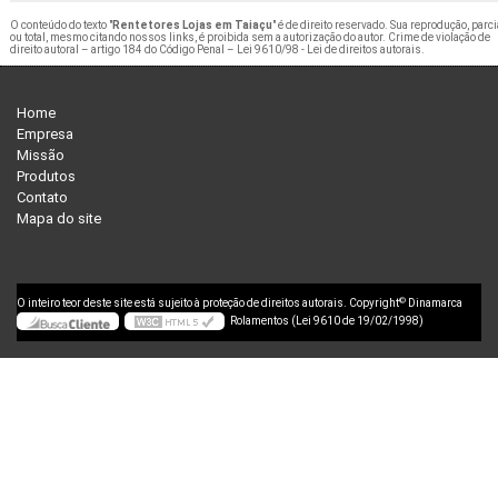
O conteúdo do texto "
Rentetores Lojas em Taiaçu
" é de direito reservado. Sua reprodução, parci
ou total, mesmo citando nossos links, é proibida sem a autorização do autor. Crime de violação de
direito autoral – artigo 184 do Código Penal –
Lei 9610/98 - Lei de direitos autorais
.
Home
Empresa
Missão
Produtos
Contato
Mapa do site
©
O inteiro teor deste site está sujeito à proteção de direitos autorais. Copyright
Dinamarca
Rolamentos (Lei 9610 de 19/02/1998)