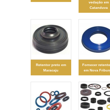
vedação em
Catanduva
Retentor preto em
Fornecer retent
Maracaju
em Nova Fribu