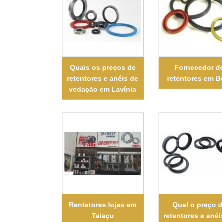
Quais os preços de
Fornecedor d
retentores e anéis de
retentores em B
vedação em Lavínia
Rentetores lojas em
Qual o preço 
Taiaçu
retentores e anéi