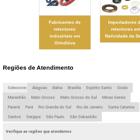
Fabricantes de
Importadores 
retentores
retentores e
industriais em
Natividade da Se
Orindiúva
Regiões de Atendimento
Selecione:
Alagoas
Bahia
Brasília
Espírito Santo
Goiás
Maranhão
Mato Grosso
Mato Grosso do Sul
Minas Gerais
Paraná
Pará
Rio Grande do Sul
Rio de Janeiro
Santa Catarina
Santos
Sergipe
São Paulo
São Sebastião
Verifique as regiões que atendemos