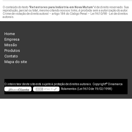
O conteúdo do texto "
Retentores para Indústria em Nova Mutum
" é de direito reservado. Sua
reprodução, parcial ou total, mesmo citando nossos links, é proibida sem a autorização do autor.
Crime de violação de direito autoral – artigo 184 do Código Penal –
Lei 9610/98 - Lei de direitos
autorais
.
Home
Empresa
Missão
Produtos
Contato
Mapa do site
©
O inteiro teor deste site está sujeito à proteção de direitos autorais. Copyright
Dinamarca
Rolamentos (Lei 9610 de 19/02/1998)