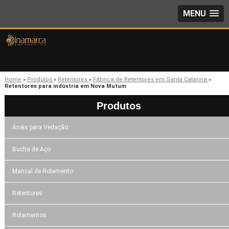
MENU
Home
»
Produtos
»
Retentores
»
Fábrica de Retentores em Santa Catarina
»
Retentores para indústria em Nova Mutum
Produtos
Anéis para Vedação
Bucha de Aço
Mancal de Rolamento
Retentores
Rolamentos