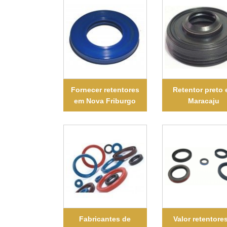
Fornecer retentores
Retentor preto
em Nova Friburgo
Maracaju
Fabricantes de
Valor retentore