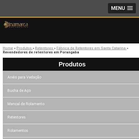
MENU
Home
»
Produtos
»
Retentores
»
Fábrica de Retentores em Santa Catarina
»
Revendedores de retentores em Porangaba
Produtos
Anéis para Vedação
Bucha de Aço
Mancal de Rolamento
Retentores
Rolamentos