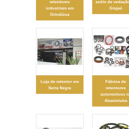
retentores
anéis de vedaçã
industriais em
Grajaú
Orindiúva
Loja de retentor em
Fábrica de
Serra Negra
retentores
automotivos 
Abaetetuba