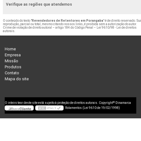
Verifique as regiões que atendemos
O conteúdo do texto "
Revendedores de Retentores em Porangaba
" é de direito reservado. Su
reprodução, parcial ou total, mesmo citando nossos links, é proibida sem a autorização do autor.
Crime de violação de direito autoral – artigo 184 do Código Penal –
Lei 9610/98 - Lei de direitos
autorais
.
Home
Empresa
Missão
Produtos
Contato
Mapa do site
©
O inteiro teor deste site está sujeito à proteção de direitos autorais. Copyright
Dinamarca
Rolamentos (Lei 9610 de 19/02/1998)