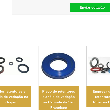
Enviar cotação
lor retentores e
Preço de retentores
Empresa q
is de vedação na
e anéis de vedação
retentor
Grajaú
no Canindé de São
Ribeirão 
Francisco