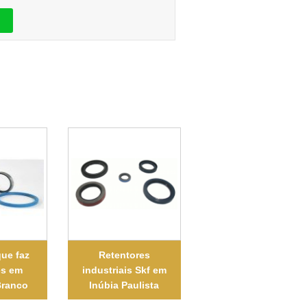
ue faz
Retentores
es em
industriais Skf em
Branco
Inúbia Paulista