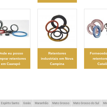
nde eu posso
Retentores
Fornecedo
mprar retentores
industriais em Nova
retentor
em Caarapó
Campina
Catal
Espírito Santo
Goiás
Maranhão
Mato Grosso
Mato Grosso do Sul
Mi