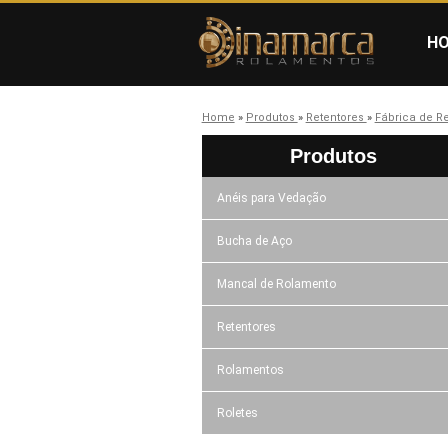
H
Home
»
Produtos
»
Retentores
»
Fábrica de R
Produtos
Anéis para Vedação
Bucha de Aço
Mancal de Rolamento
Retentores
Rolamentos
Roletes