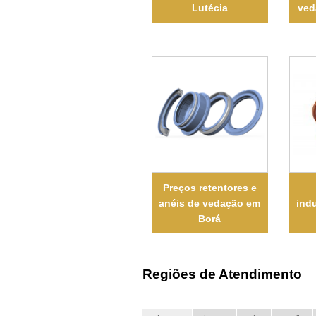
Lutécia
ved
Preços retentores e
anéis de vedação em
ind
Borá
Regiões de Atendimento