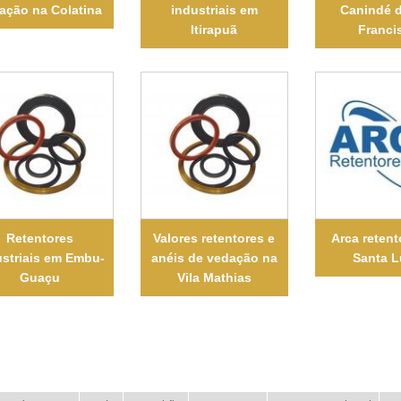
ação na Colatina
industriais em
Canindé 
Itirapuã
Franci
Retentores
Valores retentores e
Arca reten
ustriais em Embu-
anéis de vedação na
Santa L
Guaçu
Vila Mathias