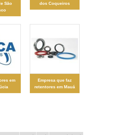
de São
dos Coqueiros
sco
tores em
Empresa que faz
úcia
retentores em Mauá