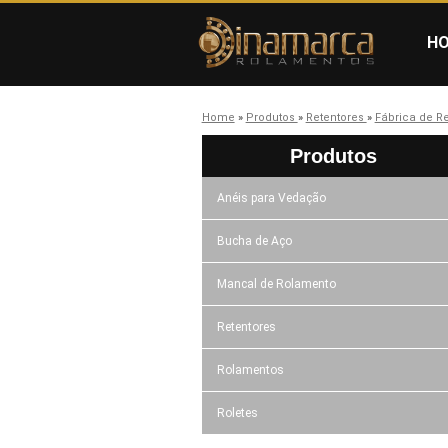
H
Home
»
Produtos
»
Retentores
»
Fábrica de R
Produtos
Anéis para Vedação
Bucha de Aço
Mancal de Rolamento
Retentores
Rolamentos
Roletes