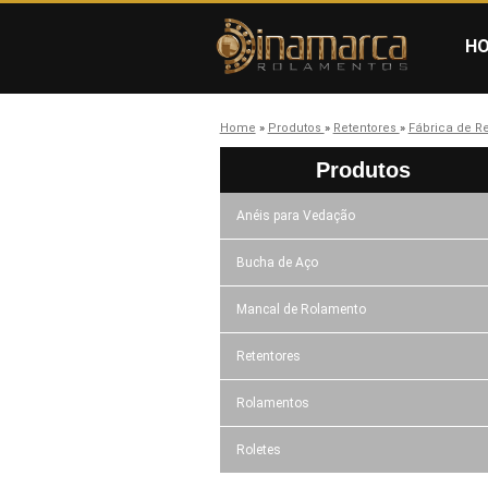
H
Home
»
Produtos
»
Retentores
»
Fábrica de R
Produtos
Anéis para Vedação
Bucha de Aço
Mancal de Rolamento
Retentores
Rolamentos
Roletes