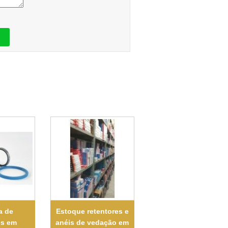
a de
Estoque retentores e
es em
anéis de vedação em