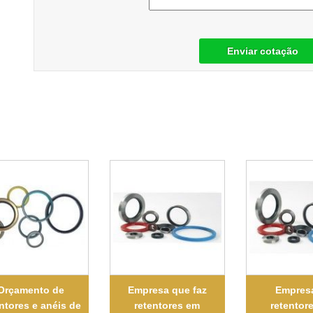
Enviar cotação
Orçamento de
Empresa que faz
Empres
ntores e anéis de
retentores em
retentor