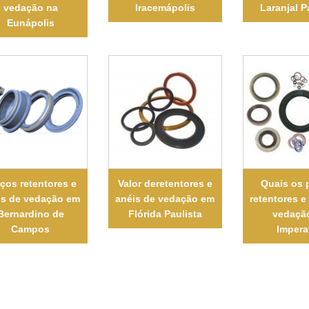
vedação na
Iracemápolis
Laranjal P
Eunápolis
ços retentores e
Valor deretentores e
Quais os 
is de vedação em
anéis de vedação em
retentores e
Bernardino de
Flórida Paulista
vedaçã
Campos
Imperat