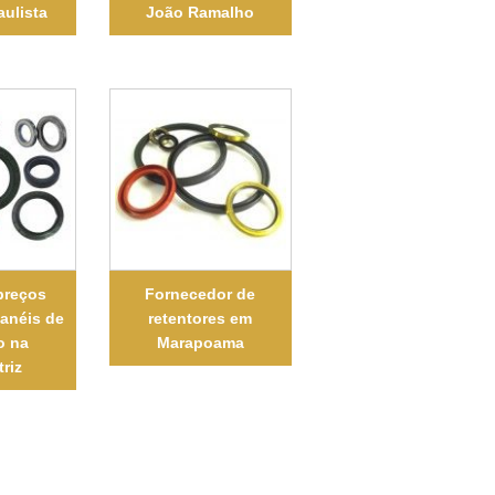
aulista
João Ramalho
preços
Fornecedor de
 anéis de
retentores em
o na
Marapoama
riz