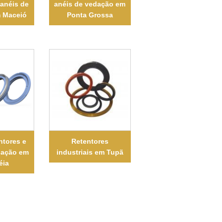
 anéis de
anéis de vedação em
 Maceió
Ponta Grossa
ntores e
Retentores
dação em
industriais em Tupã
éia