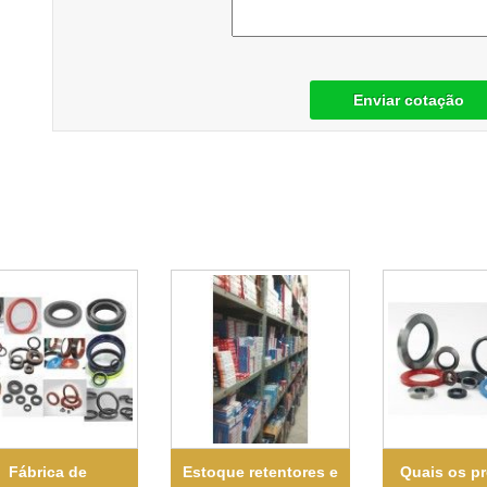
Enviar cotação
Fábrica de
Estoque retentores e
Quais os p