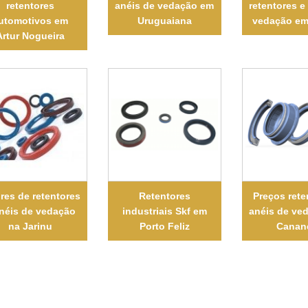
retentores
anéis de vedação em
retentores e
utomotivos em
Uruguaiana
vedação em
Artur Nogueira
res de retentores
Retentores
Preços rete
anéis de vedação
industriais Skf em
anéis de ve
na Jarinu
Porto Feliz
Canan