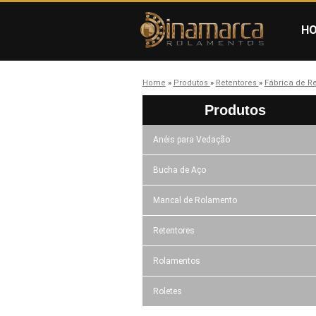
H
Home
»
Produtos
»
Retentores
»
Fábrica de R
Produtos
Anéis para Vedação
Bucha de Aço
Mancal de Rolamento
Retentores
Rolamentos
Roletes