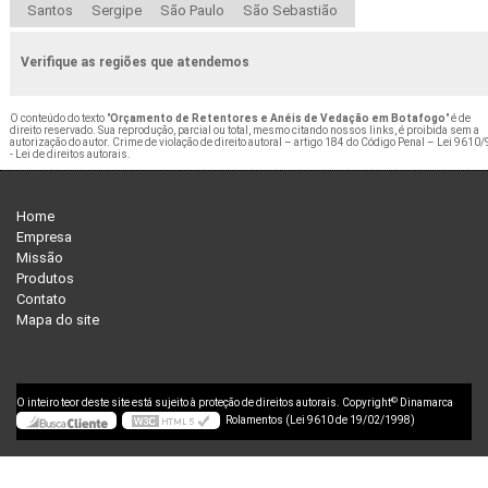
Santos
Sergipe
São Paulo
São Sebastião
Verifique as regiões que atendemos
O conteúdo do texto "
Orçamento de Retentores e Anéis de Vedação em Botafogo
" é de
direito reservado. Sua reprodução, parcial ou total, mesmo citando nossos links, é proibida sem a
autorização do autor. Crime de violação de direito autoral – artigo 184 do Código Penal –
Lei 9610/
- Lei de direitos autorais
.
Home
Empresa
Missão
Produtos
Contato
Mapa do site
©
O inteiro teor deste site está sujeito à proteção de direitos autorais. Copyright
Dinamarca
Rolamentos (Lei 9610 de 19/02/1998)