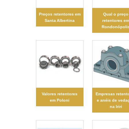
Preços retentores em
Qual o preço
Santa Albertina
retentores e
Rondonópoli
Valores retentores
Empresas retent
em Poloni
e anéis de veda
na Iriri