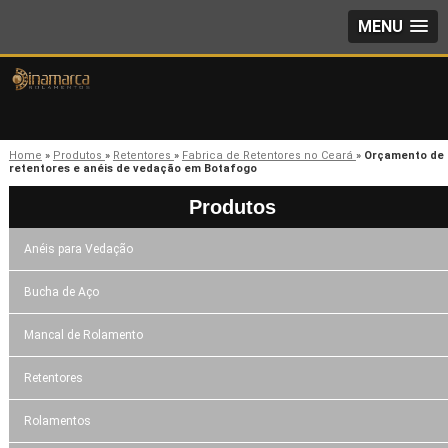
MENU
Home
»
Produtos
»
Retentores
»
Fabrica de Retentores no Ceará
»
Orçamento de
retentores e anéis de vedação em Botafogo
Produtos
Anéis para Vedação
Bucha de Aço
Mancal de Rolamento
Retentores
Rolamentos