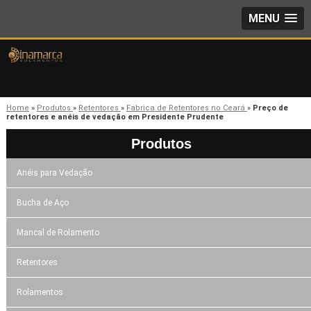
MENU
Home
»
Produtos
»
Retentores
»
Fabrica de Retentores no Ceará
»
Preço de
retentores e anéis de vedação em Presidente Prudente
Produtos
Anéis para Vedação
Bucha de Aço
Mancal de Rolamento
Retentores
Rolamentos