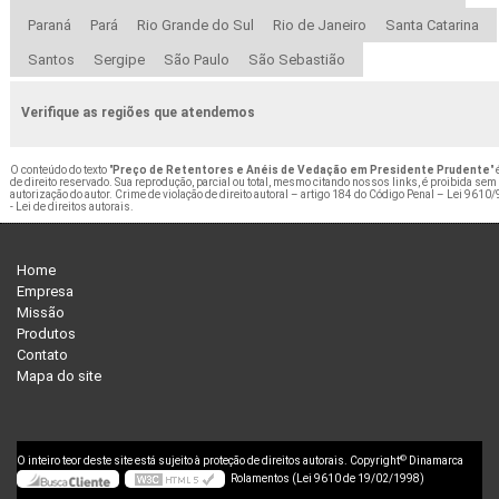
Paraná
Pará
Rio Grande do Sul
Rio de Janeiro
Santa Catarina
Santos
Sergipe
São Paulo
São Sebastião
Verifique as regiões que atendemos
O conteúdo do texto "
Preço de Retentores e Anéis de Vedação em Presidente Prudente
" 
de direito reservado. Sua reprodução, parcial ou total, mesmo citando nossos links, é proibida sem
autorização do autor. Crime de violação de direito autoral – artigo 184 do Código Penal –
Lei 9610/
- Lei de direitos autorais
.
Home
Empresa
Missão
Produtos
Contato
Mapa do site
©
O inteiro teor deste site está sujeito à proteção de direitos autorais. Copyright
Dinamarca
Rolamentos (Lei 9610 de 19/02/1998)