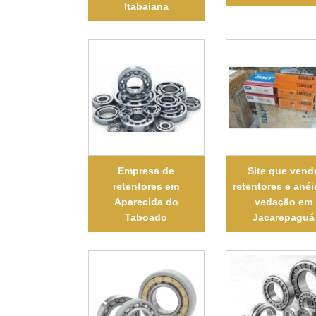
Itabaiana
Empresa de
Site que vend
retentores em
retentores e anéi
Aparecida do
vedação em
Taboado
Jacarepaguá