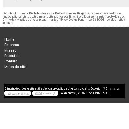
O conteúdo do texto "
Distribuidores de Retentores na Grajaú
" é de direito reservado. Sua
reprodução, parcial ou total, mesmo citando nossos links, é proibida sem a autorização do autor.
Crime de violação de direito autoral – artigo 184 do Código Penal –
Lei 9610/98 - Lei de direitos
autorais
.
Home
Empresa
Missão
Produtos
Contato
Mapa do site
©
O inteiro teor deste site está sujeito à proteção de direitos autorais. Copyright
Dinamarca
Rolamentos (Lei 9610 de 19/02/1998)