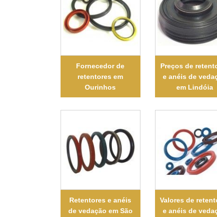
Fornecedor de
Preços de retent
retentores em
e anéis de veda
Ourinhos
em Lindóia
Retentores e anéis
Valores de retent
de vedação em São
e anéis de veda