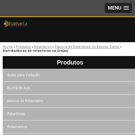
MENU
Home
»
Produtos
»
Retentores
»
Fábrica de Retentores no Espírito Santo
»
Distribuidores de retentores na Grajaú
Produtos
Anéis para Vedação
Bucha de Aço
Mancal de Rolamento
Retentores
Rolamentos