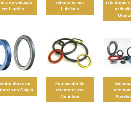
anéis de vedação
retentores em
retentores e
em Lindóia
Luiziânia
vedaçã
Quint
stribuidores de
Fornecedor de
Empres
entores na Grajaú
retentores em
retentor
Ourinhos
Abaete