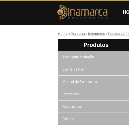
H
Home
»
Produtos
»
Retentores
»
Fábrica de Re
Produtos
Anéis para Vedação
Bucha de Aço
Mancal de Rolamento
Retentores
Rolamentos
Roletes