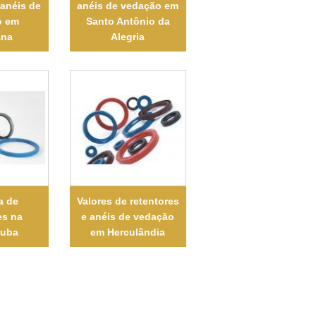
 anéis de
anéis de vedação em
o em
Santo Antônio da
ana
Alegria
a de
Valores de retentores
es na
e anéis de vedação
tuba
em Herculândia