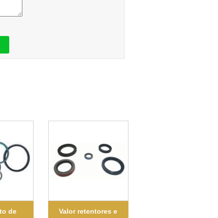
to de
Valor retentores e