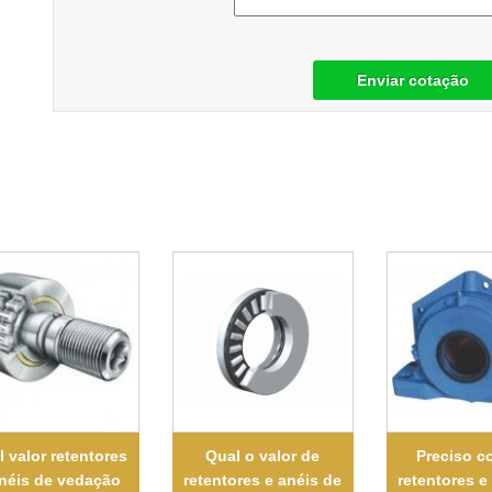
Enviar cotação
 valor retentores
Qual o valor de
Preciso c
anéis de vedação
retentores e anéis de
retentores e