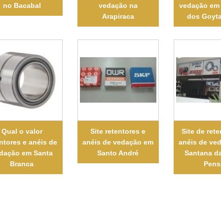
no Bacabal
vedação na
vedação em
Arapiraca
dos Goyt
Qual o valor
Site retentores e
Site de rete
ntores e anéis de
anéis de vedação em
anéis de ve
dação em Santa
Santo André
Santana d
Branca
Pens