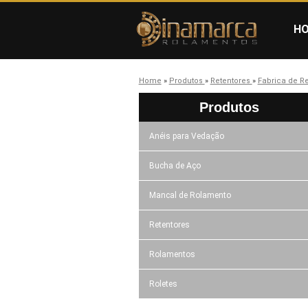
H
Home
»
Produtos
»
Retentores
»
Fabrica de R
Produtos
Anéis para Vedação
Bucha de Aço
Mancal de Rolamento
Retentores
Rolamentos
Roletes