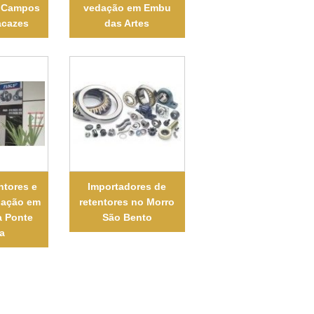
 Campos
vedação em Embu
acazes
das Artes
ntores e
Importadores de
dação em
retentores no Morro
a Ponte
São Bento
a