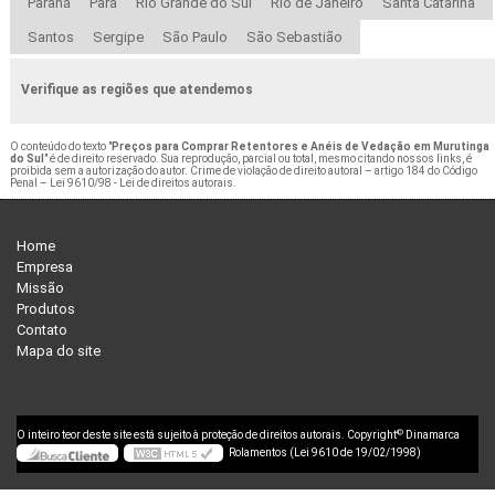
Paraná
Pará
Rio Grande do Sul
Rio de Janeiro
Santa Catarina
Santos
Sergipe
São Paulo
São Sebastião
Verifique as regiões que atendemos
O conteúdo do texto "
Preços para Comprar Retentores e Anéis de Vedação em Murutinga
do Sul
" é de direito reservado. Sua reprodução, parcial ou total, mesmo citando nossos links, é
proibida sem a autorização do autor. Crime de violação de direito autoral – artigo 184 do Código
Penal –
Lei 9610/98 - Lei de direitos autorais
.
Home
Empresa
Missão
Produtos
Contato
Mapa do site
©
O inteiro teor deste site está sujeito à proteção de direitos autorais. Copyright
Dinamarca
Rolamentos (Lei 9610 de 19/02/1998)