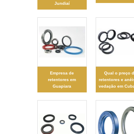
Jundiaí
Empresa de
Qual o preço 
retentores em
retentores e anéi
Guapiara
vedação em Cub