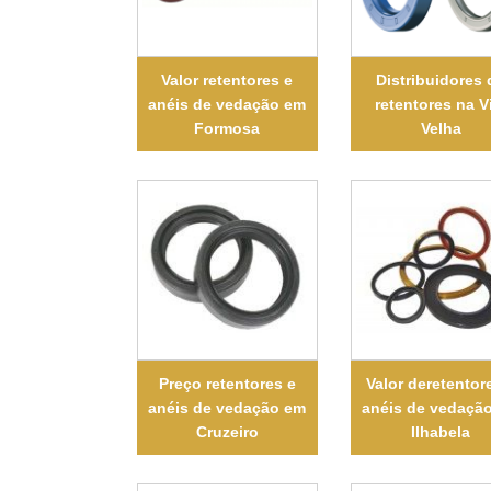
Valor retentores e
Distribuidores 
anéis de vedação em
retentores na V
Formosa
Velha
Preço retentores e
Valor deretentor
anéis de vedação em
anéis de vedaçã
Cruzeiro
Ilhabela