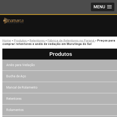
MENU
Home
»
Produtos
»
Retentores
»
Fábrica de Retentores no Paraná
»
Preços para
comprar retentores e anéis de vedação em Murutinga do Sul
Produtos
Anéis para Vedação
Bucha de Aço
Mancal de Rolamento
Retentores
Rolamentos