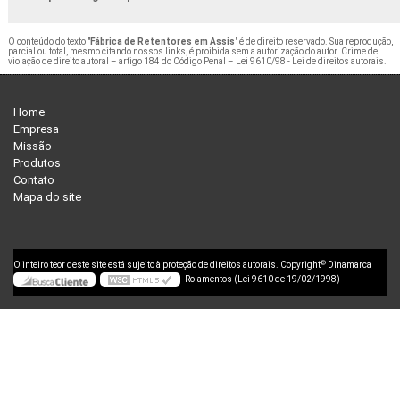
O conteúdo do texto "
Fábrica de Retentores em Assis
" é de direito reservado. Sua reprodução,
parcial ou total, mesmo citando nossos links, é proibida sem a autorização do autor. Crime de
violação de direito autoral – artigo 184 do Código Penal –
Lei 9610/98 - Lei de direitos autorais
.
Home
Empresa
Missão
Produtos
Contato
Mapa do site
©
O inteiro teor deste site está sujeito à proteção de direitos autorais. Copyright
Dinamarca
Rolamentos (Lei 9610 de 19/02/1998)