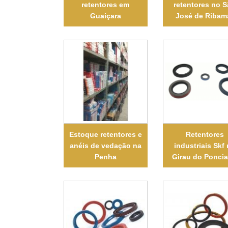
retentores em
retentores no 
Guaiçara
José de Ribam
Estoque retentores e
Retentores
anéis de vedação na
industriais Skf
Penha
Girau do Ponci