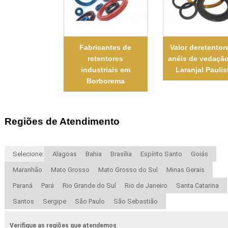
Fabricantes de
Valor deretentor
retentores
anéis de vedaçã
industriais em
Laranjal Paulis
Borborema
Regiões de Atendimento
Selecione:
Alagoas
Bahia
Brasília
Espírito Santo
Goiás
Maranhão
Mato Grosso
Mato Grosso do Sul
Minas Gerais
Paraná
Pará
Rio Grande do Sul
Rio de Janeiro
Santa Catarina
Santos
Sergipe
São Paulo
São Sebastião
Verifique as regiões que atendemos