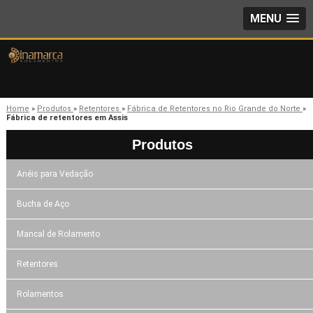
MENU
Home
»
Produtos
»
Retentores
»
Fábrica de Retentores no Rio Grande do Norte
»
Fábrica de retentores em Assis
Produtos
Anéis para Vedação
Bucha de Aço
Mancal de Rolamento
Retentores
Rolamentos