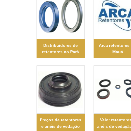
Distribuidores de
Arca retentores
retentores no Pará
Mauá
Preços de retentores
Valor retentore
e anéis de vedação
anéis de vedaçã