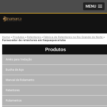
MENU
Home
»
Produtos
»
Retentores
»
Fábrica de Retentores no Rio Grande do Norte
»
Fornecedor de retentores em Itaquaquecetuba
Produtos
Anéis para Vedação
Bucha de Aço
Mancal de Rolamento
Retentores
Rolamentos