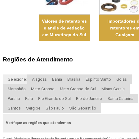
Valores de retentores
Importadores 
e anéis de vedação
retentores e
em Murutinga do Sul
Guaiçara
Regiões de Atendimento
Selecione:
Alagoas
Bahia
Brasília
Espírito Santo
Goiás
Maranhão
Mato Grosso
Mato Grosso do Sul
Minas Gerais
Paraná
Pará
Rio Grande do Sul
Rio de Janeiro
Santa Catarina
Santos
Sergipe
São Paulo
São Sebastião
Verifique as regiões que atendemos
O conteúdo do texto "
Fornecedor de Retentores em Itaquaquecetuba
" é de direito reservado