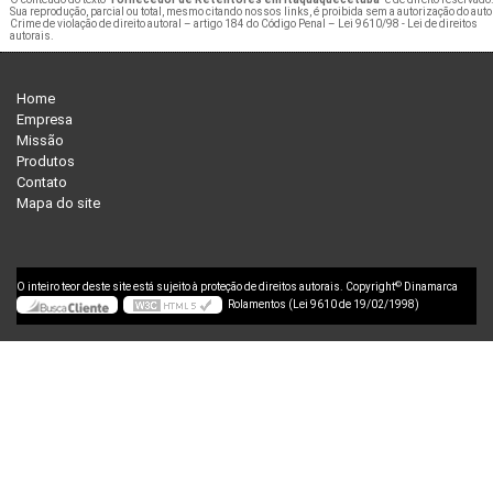
Sua reprodução, parcial ou total, mesmo citando nossos links, é proibida sem a autorização do auto
Crime de violação de direito autoral – artigo 184 do Código Penal –
Lei 9610/98 - Lei de direitos
autorais
.
Home
Empresa
Missão
Produtos
Contato
Mapa do site
©
O inteiro teor deste site está sujeito à proteção de direitos autorais. Copyright
Dinamarca
Rolamentos (Lei 9610 de 19/02/1998)