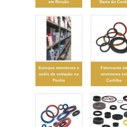
em Rincão
Barra do Cord
Estoque retentores e
Fabricante d
anéis de vedação na
retentores e
Penha
Curitiba