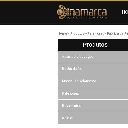
H
Home
»
Produtos
»
Retentores
»
Fábrica de R
Produtos
Anéis para Vedação
Bucha de Aço
Mancal de Rolamento
Retentores
Rolamentos
Roletes