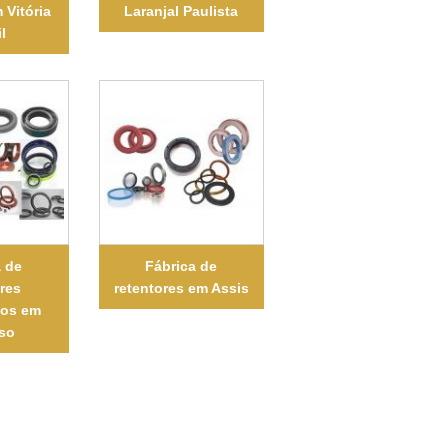
 Vitória
Laranjal Paulista
l
a de
Fábrica de
ores
retentores em Assis
vos em
so