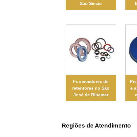
São Simão
B
Fornecedores de
Pre
retentores no São
e 
José de Ribamar
Regiões de Atendimento