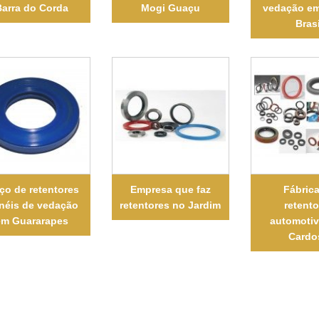
arra do Corda
Mogi Guaçu
vedação em
Brasi
ço de retentores
Empresa que faz
Fábric
anéis de vedação
retentores no Jardim
retent
em Guararapes
automoti
Cardo