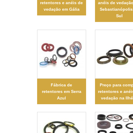
retentores e anéis de
anéis de vedaçã
vedação em Gália
Sebastianópolis
Sul
Fábrica de
Preço para comp
retentores em Serra
retentores e anéi
Azul
vedação na Ilh