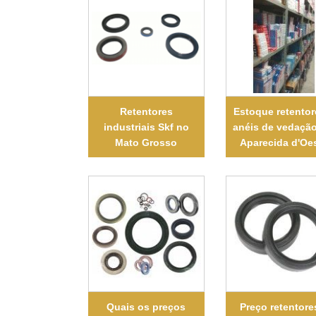
Retentores
Estoque retentor
industriais Skf no
anéis de vedaçã
Mato Grosso
Aparecida d'Oe
Quais os preços
Preço retentore