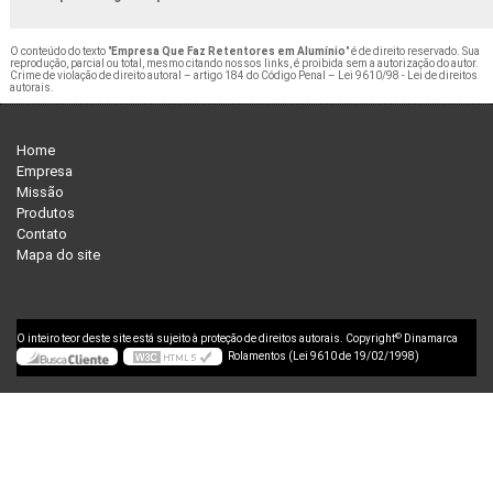
O conteúdo do texto "
Empresa Que Faz Retentores em Alumínio
" é de direito reservado. Sua
reprodução, parcial ou total, mesmo citando nossos links, é proibida sem a autorização do autor.
Crime de violação de direito autoral – artigo 184 do Código Penal –
Lei 9610/98 - Lei de direitos
autorais
.
Home
Empresa
Missão
Produtos
Contato
Mapa do site
©
O inteiro teor deste site está sujeito à proteção de direitos autorais. Copyright
Dinamarca
Rolamentos (Lei 9610 de 19/02/1998)