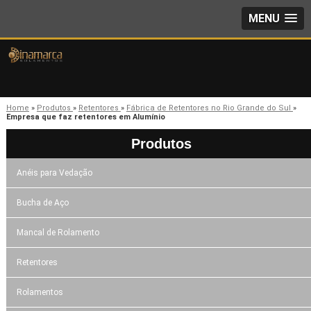
MENU
Home
»
Produtos
»
Retentores
»
Fábrica de Retentores no Rio Grande do Sul
»
Empresa que faz retentores em Alumínio
Produtos
Anéis para Vedação
Bucha de Aço
Mancal de Rolamento
Retentores
Rolamentos