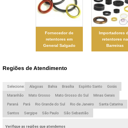
Fornecedor de
Importadores 
retentores em
retentores na
General Salgado
Barreiras
Regiões de Atendimento
Selecione:
Alagoas
Bahia
Brasília
Espírito Santo
Goiás
Maranhão
Mato Grosso
Mato Grosso do Sul
Minas Gerais
Paraná
Pará
Rio Grande do Sul
Rio de Janeiro
Santa Catarina
Santos
Sergipe
São Paulo
São Sebastião
Verifique as regiões que atendemos