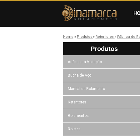
H
Home
»
Produtos
»
Retentores
»
Fábrica de R
Produtos
Anéis para Vedação
Bucha de Aço
Mancal de Rolamento
Retentores
Rolamentos
Roletes