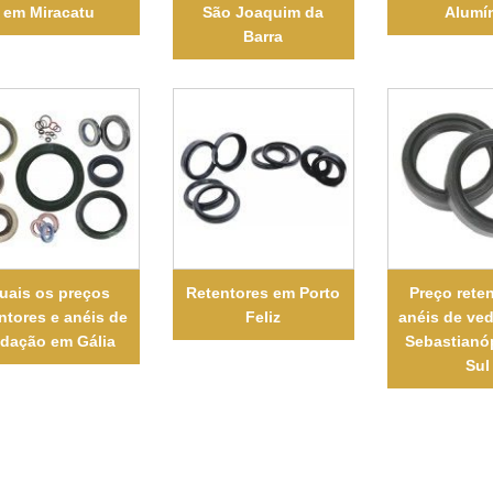
em Miracatu
São Joaquim da
Alumí
Barra
uais os preços
Retentores em Porto
Preço reten
ntores e anéis de
Feliz
anéis de ve
dação em Gália
Sebastianó
Sul