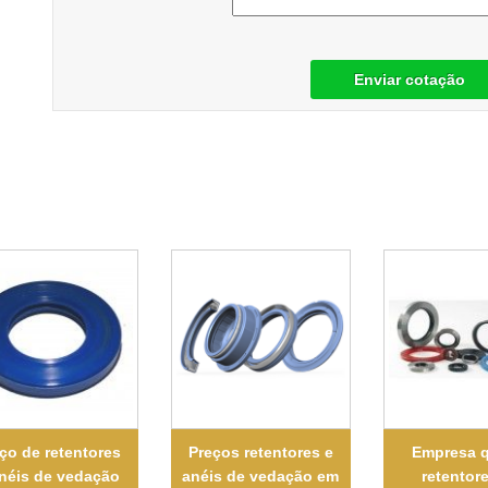
Enviar cotação
ço de retentores
Preços retentores e
Empresa q
anéis de vedação
anéis de vedação em
retentor