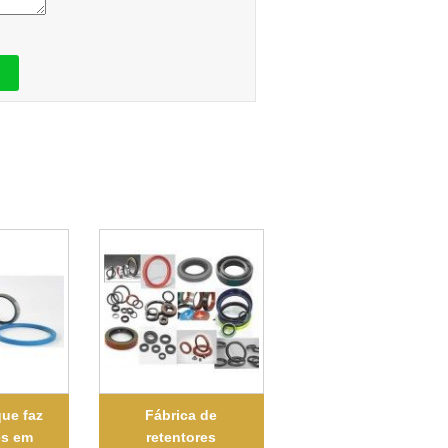
ue faz
Fábrica de
es em
retentores