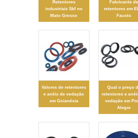
Retentores
Fabricante d
industriais Skf no
retentores em El
Mato Grosso
Fausto
Valores de retentores
Qual o preço 
e anéis de vedação
retentores e anéi
em Goianésia
vedação em Po
Alegre