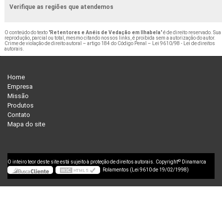
Verifique as regiões que atendemos
O conteúdo do texto "
Retentores e Anéis de Vedação em Ilhabela
" é de direito reservado. Sua
reprodução, parcial ou total, mesmo citando nossos links, é proibida sem a autorização do autor.
Crime de violação de direito autoral – artigo 184 do Código Penal –
Lei 9610/98 - Lei de direitos
autorais
.
Home
Empresa
Missão
Produtos
Contato
Mapa do site
©
O inteiro teor deste site está sujeito à proteção de direitos autorais. Copyright
Dinamarca
Rolamentos (Lei 9610 de 19/02/1998)