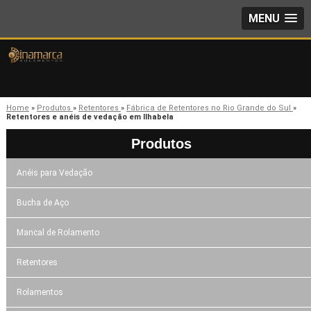
MENU
Home
»
Produtos
»
Retentores
»
Fábrica de Retentores no Rio Grande do Sul
»
Retentores e anéis de vedação em Ilhabela
Produtos
Anéis para Vedação
Bucha de Aço
Mancal de Rolamento
Retentores
Rolamentos