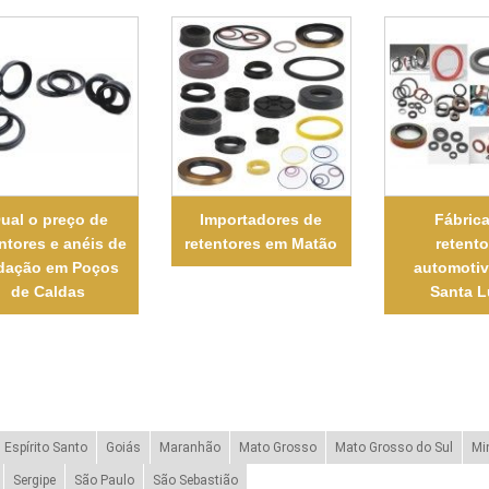
ual o preço de
Importadores de
Fábric
ntores e anéis de
retentores em Matão
retent
dação em Poços
automoti
de Caldas
Santa L
Espírito Santo
Goiás
Maranhão
Mato Grosso
Mato Grosso do Sul
Mi
Sergipe
São Paulo
São Sebastião