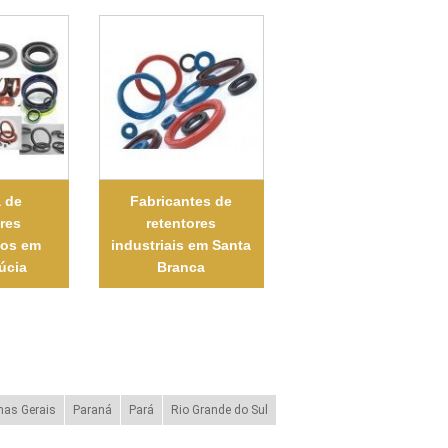
a de
Fabricantes de
ores
retentores
vos em
industriais em Santa
úcia
Branca
nas Gerais
Paraná
Pará
Rio Grande do Sul