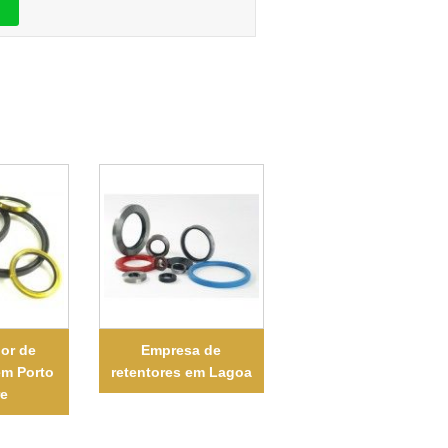
or de
Empresa de
em Porto
retentores em Lagoa
re