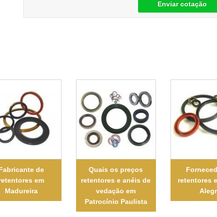
Enviar cotação
Fabricante de
Quais os preços
Forneced
retentores em
retentores e anéis de
retentores 
Madureira
vedação em
Aleg
Patrocínio Paulista