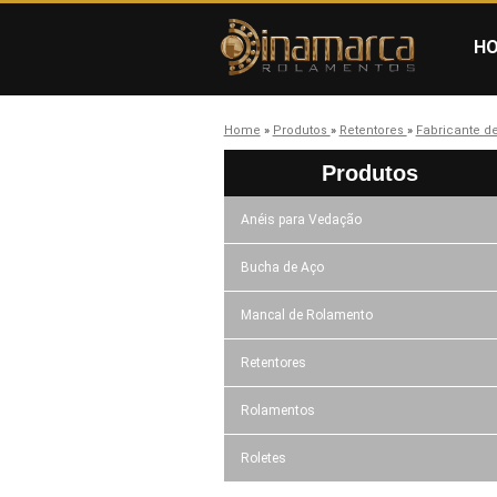
H
Home
»
Produtos
»
Retentores
»
Fabricante d
Produtos
Anéis para Vedação
Bucha de Aço
Mancal de Rolamento
Retentores
Rolamentos
Roletes