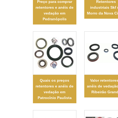
Preço para comprar
Retentores
retentores e anéis de
industriais Skf
vedação em
Morro da Nova Ci
Pedranópolis
Quais os preços
Valor retentore
retentores e anéis de
anéis de vedaçã
vedação em
Ribeirão Gran
Patrocínio Paulista