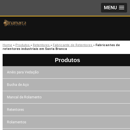
MENU
Home
»
Produtos
»
Retentores
»
Fabricante de Retentores
»
Fabricantes de
retentores industriais em Santa Branca
Produtos
Anéis para Vedação
Bucha de Aço
Mancal de Rolamento
Retentores
Rolamentos