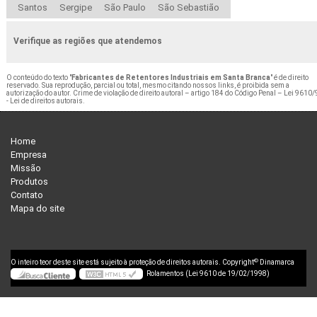
Santos
Sergipe
São Paulo
São Sebastião
Verifique as regiões que atendemos
O conteúdo do texto "
Fabricantes de Retentores Industriais em Santa Branca
" é de direito
reservado. Sua reprodução, parcial ou total, mesmo citando nossos links, é proibida sem a
autorização do autor. Crime de violação de direito autoral – artigo 184 do Código Penal –
Lei 9610/
- Lei de direitos autorais
.
Home
Empresa
Missão
Produtos
Contato
Mapa do site
©
O inteiro teor deste site está sujeito à proteção de direitos autorais. Copyright
Dinamarca
Rolamentos (Lei 9610 de 19/02/1998)