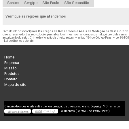
Santos
Sergipe
São Paulo
São Sebastião
Verifique as regiões que atendemos
O conteúdo do texto "
Quais Os Preços de Retentores e Anéis de Vedação na Castelo
" é de
direito reservado. Sua reprodução, parcial ou total, mesmo citando nossos links, é proibida sem a
autorização do autor. Crime de violação de direito autoral – artigo 184 do Código Penal –
Lei 9610/
- Lei de direitos autorais
.
Home
Empresa
Missão
Produtos
Contato
Mapa do site
©
O inteiro teor deste site está sujeito à proteção de direitos autorais. Copyright
Dinamarca
Rolamentos (Lei 9610 de 19/02/1998)