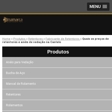
MENU
Home
»
Produtos
»
Retentores
»
Fabricante de Retentores
»
Quais os preços de
retentores e anéis de vedação na Castelo
Produtos
Anéis para Vedação
Bucha de Aço
Mancal de Rolamento
Retentores
Rolamentos