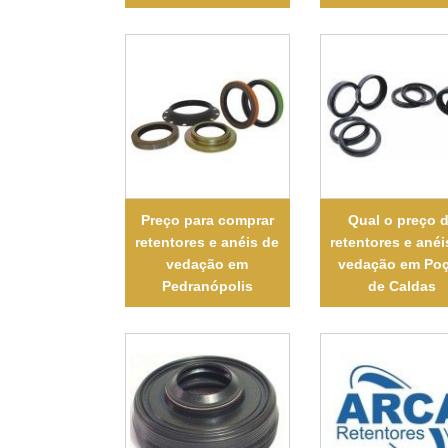
Preço para comprar
Qual o preço 
retentores e anéis de
retentores e anéi
vedação em
vedação em Po
Pedranópolis
de Caldas