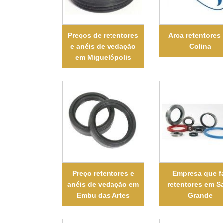
Preços de retentores
Arca retentores
e anéis de vedação
Colina
em Miguelópolis
Preço retentores e
Empresa que f
anéis de vedação em
retentores em Sa
Embu das Artes
Grande