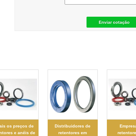
Enviar cotação
is os preços de
Distribuidores de
Empres
ntores e anéis de
retentores em
retentor