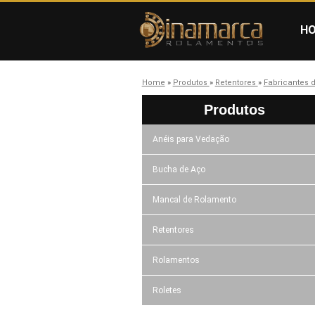
H
Home
»
Produtos
»
Retentores
»
Fabricantes d
Produtos
Anéis para Vedação
Bucha de Aço
Mancal de Rolamento
Retentores
Rolamentos
Roletes