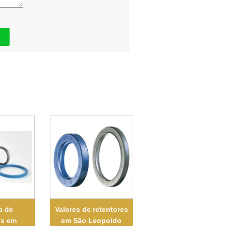
a de
Valores de retentores
es em
em São Leopoldo