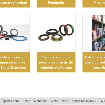
ação no Alambari
Penápolis
Piraci
nde eu posso
Preço para comprar
Estoque ret
mprar retentores
retentores e anéis de
anéis de ve
 Santa Ernestina
vedação em Fartura
Corumb
Espírito Santo
Goiás
Maranhão
Mato Grosso
Mato Grosso do Sul
Mi