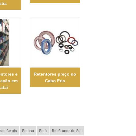
caba
entores e
Retentores preço no
dação em
Cabo Frio
ataí
nas Gerais
Paraná
Pará
Rio Grande do Sul