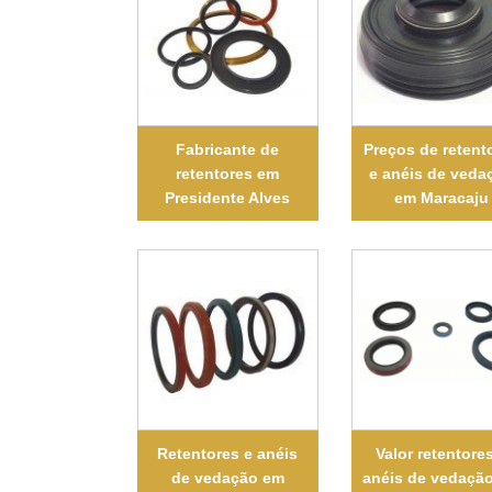
Fabricante de
Preços de retent
retentores em
e anéis de veda
Presidente Alves
em Maracaju
Retentores e anéis
Valor retentore
de vedação em
anéis de vedaçã