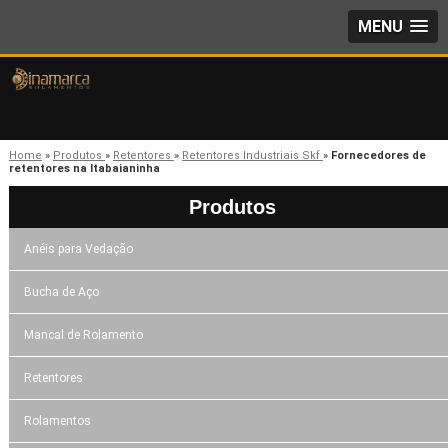
MENU
Home
»
Produtos
»
Retentores
»
Retentores Industriais Skf
»
Fornecedores de
retentores na Itabaianinha
Produtos
Anéis para Vedação
Bucha de Aço
Mancal de Rolamento
Retentores
Rolamentos