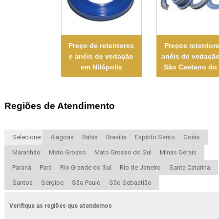
Preço de retentores
Preços retentore
e anéis de vedação
anéis de vedaçã
em Nilópolis
São Caetano do 
Regiões de Atendimento
Selecione:
Alagoas
Bahia
Brasília
Espírito Santo
Goiás
Maranhão
Mato Grosso
Mato Grosso do Sul
Minas Gerais
Paraná
Pará
Rio Grande do Sul
Rio de Janeiro
Santa Catarina
Santos
Sergipe
São Paulo
São Sebastião
Verifique as regiões que atendemos