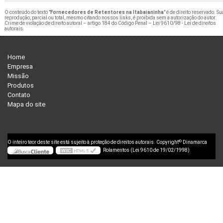
O conteúdo do texto "
Fornecedores de Retentores na Itabaianinha
" é de direito reservado. Su
reprodução, parcial ou total, mesmo citando nossos links, é proibida sem a autorização do autor.
Crime de violação de direito autoral – artigo 184 do Código Penal –
Lei 9610/98 - Lei de direitos
autorais
.
Home
Empresa
Missão
Produtos
Contato
Mapa do site
©
O inteiro teor deste site está sujeito à proteção de direitos autorais. Copyright
Dinamarca
Rolamentos (Lei 9610 de 19/02/1998)