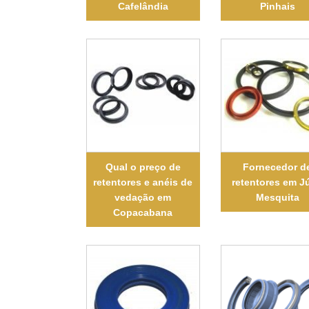
Cafelândia
Pinhais
Qual o preço de
Fornecedor d
retentores e anéis de
retentores em Jú
vedação em
Mesquita
Copacabana