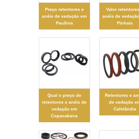
Preço retentores e
Valor retentore
anéis de vedação em
anéis de vedaçã
Paulínia
Pinhais
Qual o preço de
Retentores e an
retentores e anéis de
de vedação e
vedação em
Cafelândia
Copacabana