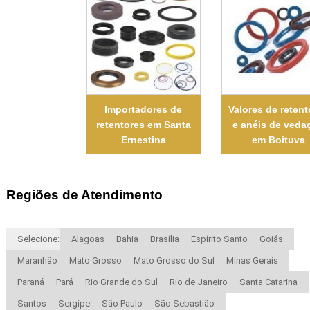
Importadores de
Valores de retent
retentores em Santa
e anéis de veda
Ernestina
em Boituva
Regiões de Atendimento
Selecione:
Alagoas
Bahia
Brasília
Espírito Santo
Goiás
Maranhão
Mato Grosso
Mato Grosso do Sul
Minas Gerais
Paraná
Pará
Rio Grande do Sul
Rio de Janeiro
Santa Catarina
Santos
Sergipe
São Paulo
São Sebastião