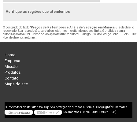
Verifique as regiões que atendemos
O conteúdo do texto "
Preços de Retentores e Anéis de Vedação em Maracaju
" é de direito
reservado. Sua reprodução, parcial ou total, mesmo citando nossos links, é proibida sem a
autorização do autor. Crime de violação de direito autoral – artigo 184 do Código Penal –
Lei 9610/
- Lei de direitos autorais
.
Home
Empresa
Missão
Produtos
Contato
Mapa do site
©
O inteiro teor deste site está sujeito à proteção de direitos autorais. Copyright
Dinamarca
Rolamentos (Lei 9610 de 19/02/1998)