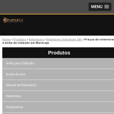
MENU
Home
»
Produtos
»
Retentores
»
Retentores Industriais Skf
»
Preços de retentore
e anéis de vedação em Maracaju
Produtos
Anéis para Vedação
Bucha de Aço
Mancal de Rolamento
Retentores
Rolamentos