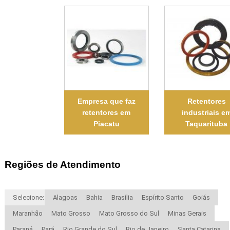
Empresa que faz
Retentores
retentores em
industriais e
Piacatu
Taquarituba
Regiões de Atendimento
Selecione:
Alagoas
Bahia
Brasília
Espírito Santo
Goiás
Maranhão
Mato Grosso
Mato Grosso do Sul
Minas Gerais
Paraná
Pará
Rio Grande do Sul
Rio de Janeiro
Santa Catarina