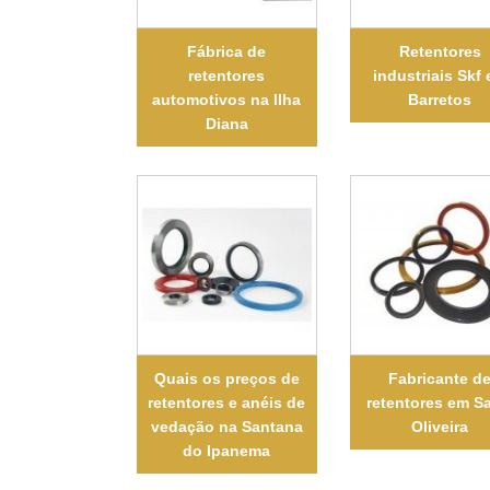
Fábrica de
Retentores
retentores
industriais Skf
automotivos na Ilha
Barretos
Diana
Quais os preços de
Fabricante d
retentores e anéis de
retentores em S
vedação na Santana
Oliveira
do Ipanema