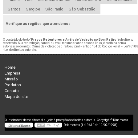
Santos
Sergipe
São Paulo
São Sebastião
Verifique as regiões que atendemos
O conteúdo do texto "
Preços Retentores e Anéis de Vedação no Bom Retiro
" é de direito
reservado. Sua reprodução, parcial ou total, mesmo citando nossos links, é proibida sem a
autorização do autor. Crime de violação de direito autoral – artigo 184 do Código Penal –
Lei 9610/
- Lei de direitos autorais
.
Home
Empresa
Missão
Produtos
Contato
Mapa do site
©
O inteiro teor deste site está sujeito à proteção de direitos autorais. Copyright
Dinamarca
Rolamentos (Lei 9610 de 19/02/1998)