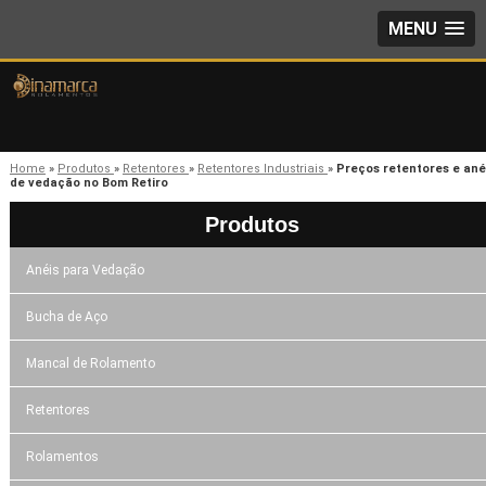
MENU
Home
»
Produtos
»
Retentores
»
Retentores Industriais
»
Preços retentores e ané
de vedação no Bom Retiro
Produtos
Anéis para Vedação
Bucha de Aço
Mancal de Rolamento
Retentores
Rolamentos