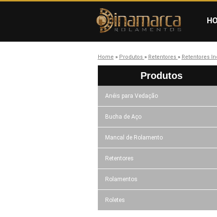
H
Home
»
Produtos
»
Retentores
»
Retentores In
Produtos
Anéis para Vedação
Bucha de Aço
Mancal de Rolamento
Retentores
Rolamentos
Roletes