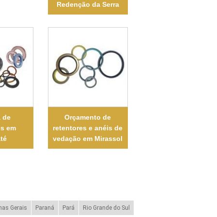
Redenção da Serra
a de
Orçamento de
es em
retentores e anéis de
té
vedação em Mirassol
nas Gerais
Paraná
Pará
Rio Grande do Sul