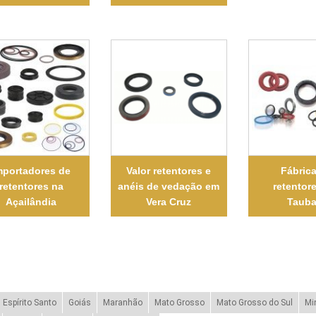
mportadores de
Valor retentores e
Fábric
retentores na
anéis de vedação em
retentor
Açailândia
Vera Cruz
Tauba
Espírito Santo
Goiás
Maranhão
Mato Grosso
Mato Grosso do Sul
Mi