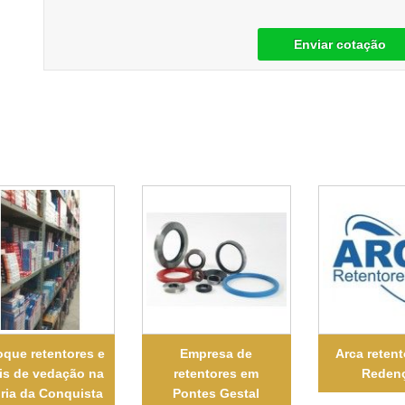
Enviar cotação
oque retentores e
Empresa de
Arca reten
is de vedação na
retentores em
Reden
ória da Conquista
Pontes Gestal