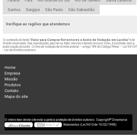
Paraná
Pará
Rio Grande do Sul
Rio de Janeiro
Santa Catarina
Santos
Sergipe
São Paulo
São Sebastião
Verifique as regiões que atendemos
O conteúdo do texto "
Valor para Comprar Retentores e Anéis de Vedação em Lucélia
" é de
direito reservado. Sua reprodução, parcial ou total, mesmo citando nossos links, é proibida sem a
autorização do autor. Crime de violação de direito autoral – artigo 184 do Código Penal –
Lei 9610/
- Lei de direitos autorais
.
Home
Empresa
Missão
Produtos
Contato
Mapa do site
©
O inteiro teor deste site está sujeito à proteção de direitos autorais. Copyright
Dinamarca
Rolamentos (Lei 9610 de 19/02/1998)