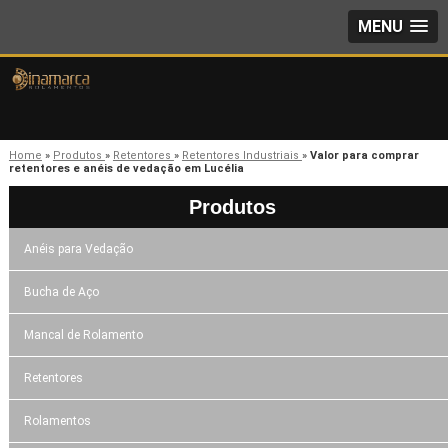
MENU
Home
»
Produtos
»
Retentores
»
Retentores Industriais
»
Valor para comprar
retentores e anéis de vedação em Lucélia
Produtos
Anéis para Vedação
Bucha de Aço
Mancal de Rolamento
Retentores
Rolamentos