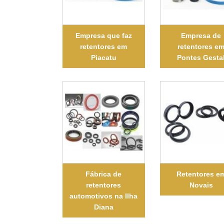
Empresa que faz
Empresa de
retentores em
retentores e
Piacatu
Pontes Gesta
Fábrica de
Retentores e
retentores
Novais
automotivos na Ilha
Diana