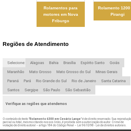
Rolamentos para
Rolamento 1200
motores em Nova
Pirangi
Friburgo
Regiões de Atendimento
Selecione:
Alagoas
Bahia
Brasília
Espírito Santo
Goiás
Maranhão
Mato Grosso
Mato Grosso do Sul
Minas Gerais
Paraná
Pará
Rio Grande do Sul
Rio de Janeiro
Santa Catarina
Santos
Sergipe
São Paulo
São Sebastião
Verifique as regiões que atendemos
O conteúdo do texto "
Rolamento 6300 em Cesário Lange
" é de direito reservado. Sua reproduçã
parcial ou total, mesmo citando nossos links, é proibida sem a autorização do autor. Crime de
violação de direito autoral – artigo 184 do Código Penal –
Lei 9610/98 - Lei de direitos autorais
.