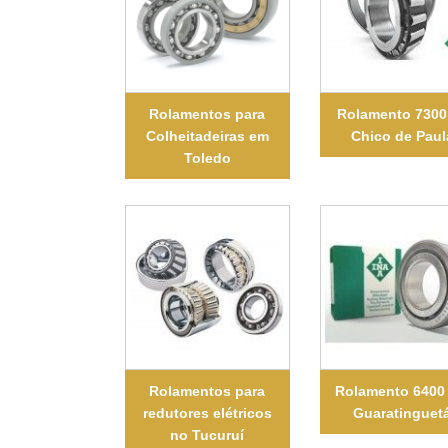
Rolamentos para
Rolamento 7300
Colheitadeiras em
Chico de Paul
Toledo
Rolamentos para
Rolamento 6400
redutores elétricos
Guaratinguet
no Tucuruí