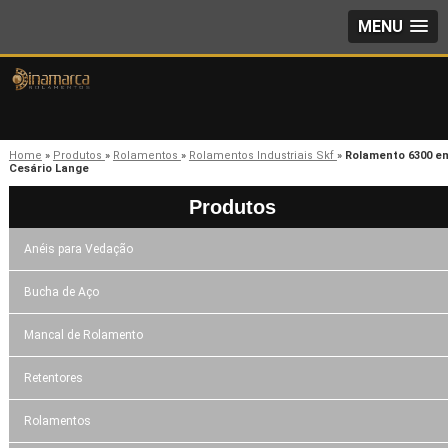
MENU
Home
»
Produtos
»
Rolamentos
»
Rolamentos Industriais Skf
»
Rolamento 6300 e
Cesário Lange
Produtos
Anéis para Vedação
Bucha de Aço
Mancal de Rolamento
Retentores
Rolamentos