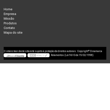
Home
Empresa
Missão
Produtos
Contato
Mapa do site
©
O inteiro teor deste site está sujeito à proteção de direitos autorais. Copyright
Dinamarca
Rolamentos (Lei 9610 de 19/02/1998)